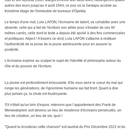
Otto et son épouse Edith, Margot et Anne leur deux filles, hébergeront quatre
autres des leurs jusqu'au 4 août 1944, ce jour où la Gestapo accède au
troisième étage de l'immeuble de bureaux d'Opekta.
Le temps d'une nuit, Lola LAFON, l'écrivaine de talent, va cohabiter avec une
absente, celle qui a fait de l'écriture son alliée pour s'évader de ces 40
mètres carrés, celle dont le texte a depuis été spolié à des fins commerciales
et politiques. Abject ! A travers ce récit, Lola LAFON s'attache à restituer
l'authenticité de la prose de la jeune adolescente pour en assurer la
postérité.
L'écrivaine explore au scalpel le sujet de l'identité et philosophe autour du
rôle et du pouvoir de l'écriture.
La plume est profondément émouvante. Elle vous serre le coeur du mal qui
ronge les générations, de l'ignominie humaine qui fait front. Quant à dire
plus jamais ça, la chute est foudroyante.
S'il n'était qu'un brin d'espoir, retenons que l’appartement des Frank de
Merwedeplein soit devenu un lieu de résidence d'écrivains persécutés, un
lieu de création, un lieu de vie, quoi !
"Quand tu écouteras cette chanson" est lauréat du Prix Décembre 2022 et du