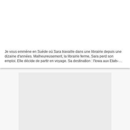
Je vous emmène en Suède où Sara travaille dans une librairie depuis une
dizaine d'années. Malheureusement, la librairie ferme, Sara perd son
emploi. Elle décide de partir en voyage. Sa destination : l'Iowa aux Etats-
Unis. Elle entretient une correspondance...