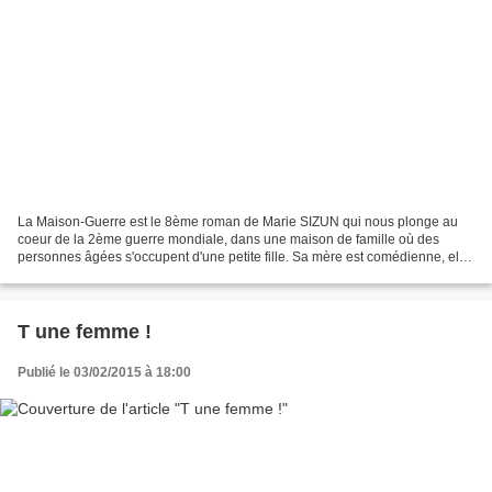
La Maison-Guerre est le 8ème roman de Marie SIZUN qui nous plonge au
coeur de la 2ème guerre mondiale, dans une maison de famille où des
personnes âgées s'occupent d'une petite fille. Sa mère est comédienne, elle
travaille dans un théâtre et ne peut prendre...
T une femme !
Publié le 03/02/2015 à 18:00