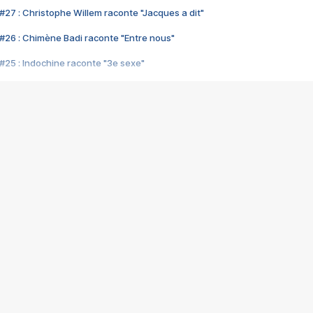
#27 : Christophe Willem raconte "Jacques a dit"
#26 : Chimène Badi raconte "Entre nous"
#25 : Indochine raconte "3e sexe"
#24 : Zaho raconte "C'est chelou"
#23 : Patrick Bruel raconte "Au café des délices"
#22 : Kyo raconte "Le chemin"
#21 : Nolwenn Leroy raconte "Cassé"
#20 : Patrick Hernandez raconte "Born to be alive"
#19 : Lorie raconte "Près de moi"
#18 : Michael Jones raconte "A nos actes manqués" (avec Jean-Jacque
#17 : Khaled raconte "Aïcha"
#16 : Corneille raconte "Parce qu'on vient de loin"