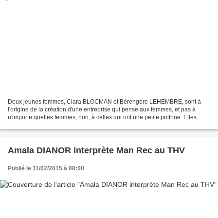
Deux jeunes femmes, Clara BLOCMAN et Bérengère LEHEMBRE, sont à
l'origine de la création d'une entreprise qui pense aux femmes, et pas à
n'importe quelles femmes, non, à celles qui ont une petite poitrine. Elles
mettent sur le marché des produits révolutionnaires....
Amala DIANOR interprète Man Rec au THV
Publié le 11/02/2015 à 08:00