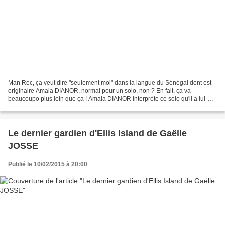
Man Rec, ça veut dire "seulement moi" dans la langue du Sénégal dont est
originaire Amala DIANOR, normal pour un solo, non ? En fait, ça va
beaucoupo plus loin que ça ! Amala DIANOR interprète ce solo qu'il a lui-
même chorégraphié. C'est donc seulement...
Le dernier gardien d'Ellis Island de Gaëlle
JOSSE
Publié le 10/02/2015 à 20:00