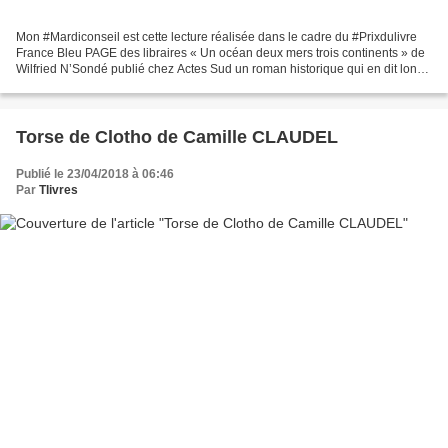
Mon #Mardiconseil est cette lecture réalisée dans le cadre du #Prixdulivre
France Bleu PAGE des libraires « Un océan deux mers trois continents » de
Wilfried N’Sondé publié chez Actes Sud un roman historique qui en dit long
sur les fragilités de l’Humanité....
Torse de Clotho de Camille CLAUDEL
Publié le 23/04/2018 à 06:46
Par
Tlivres