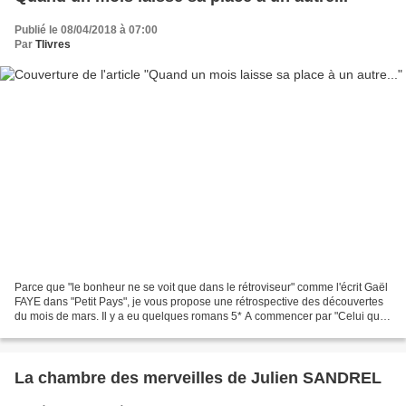
Publié le 08/04/2018 à 07:00
Par
Tlivres
Parce que "le bonheur ne se voit que dans le rétroviseur" comme l'écrit Gaël
FAYE dans "Petit Pays", je vous propose une rétrospective des découvertes
du mois de mars. Il y a eu quelques romans 5* A commencer par "Celui qui
disait non" d'Adeline BALDACCHINO,...
La chambre des merveilles de Julien SANDREL