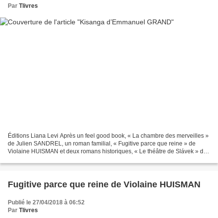
Par
Tlivres
Éditions Liana Levi Après un feel good book, « La chambre des merveilles »
de Julien SANDREL, un roman familial, « Fugitive parce que reine » de
Violaine HUISMAN et deux romans historiques, « Le théâtre de Slávek » de
Anne DELAFLOTTE MEHDEVI et « Un océan...
Fugitive parce que reine de Violaine HUISMAN
Publié le 27/04/2018 à 06:52
Par
Tlivres