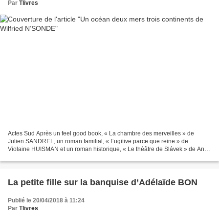
Par
Tlivres
Actes Sud Après un feel good book, « La chambre des merveilles » de
Julien SANDREL, un roman familial, « Fugitive parce que reine » de
Violaine HUISMAN et un roman historique, « Le théâtre de Slávek » de Anne
DELAFLOTTE MEHDEVI, je renoue avec l’histoire...
La petite fille sur la banquise d’Adélaïde BON
Publié le 20/04/2018 à 11:24
Par
Tlivres