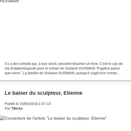
Il y a des extraits qui, à eux seuls, peuvent résumer un livre. C'est le cas de
ma #citationdujeudi pour le roman de Violaine HUISMAN "Fugitive parce
que reine". La famille de Violaine HUISMAN, puisqu'il s'agit d'un roman
autobiographique, a vécu au rythme...
Le baiser du sculpteur, Etienne
Publié le 16/04/2018 à 07:14
Par
Tlivres