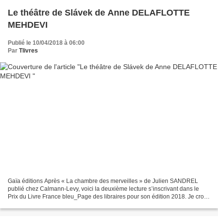
Le théâtre de Slávek de Anne DELAFLOTTE
MEHDEVI
Publié le 10/04/2018 à 06:00
Par
Tlivres
Gaïa éditions Après « La chambre des merveilles » de Julien SANDREL
publié chez Calmann-Levy, voici la deuxième lecture s’inscrivant dans le
Prix du Livre France bleu_Page des libraires pour son édition 2018. Je crois
que je ne vais pas pouvoir vous le...