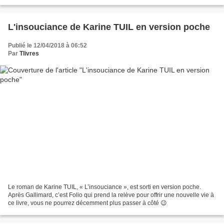
l'imaginaire pour s'offrir une perspective de...
L'insouciance de Karine TUIL en version poche
Publié le 12/04/2018 à 06:52
Par
Tlivres
Le roman de Karine TUIL, « L’insouciance », est sorti en version poche.
Après Gallimard, c’est Folio qui prend la relève pour offrir une nouvelle vie à
ce livre, vous ne pourrez décemment plus passer à côté 😉