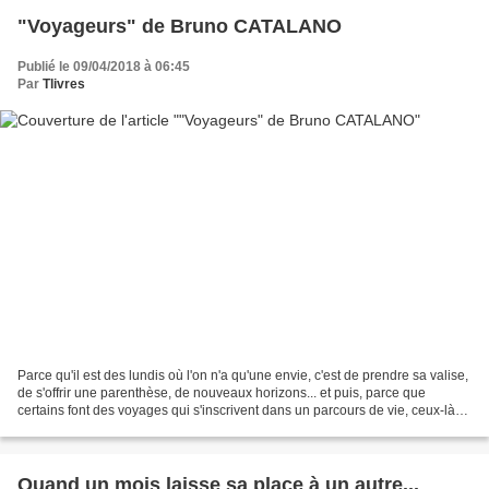
"Voyageurs" de Bruno CATALANO
Publié le 09/04/2018 à 06:45
Par
Tlivres
Parce qu'il est des lundis où l'on n'a qu'une envie, c'est de prendre sa valise,
de s'offrir une parenthèse, de nouveaux horizons... et puis, parce que
certains font des voyages qui s'inscrivent dans un parcours de vie, ceux-là
quittent leur pays, parfois,...
Quand un mois laisse sa place à un autre...