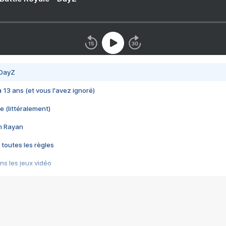
 DayZ
 a 13 ans (et vous l'avez ignoré)
e (littéralement)
im Rayan
 toutes les règles
s les jeux vidéo
us choquant de Rockstar ? - Le scandale BULLY
e plus moche de Steam
du RÊVE tourne au CAUCHEMAR