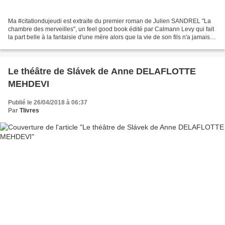
Ma #citationdujeudi est extraite du premier roman de Julien SANDREL "La
chambre des merveilles", un feel good book édité par Calmann Levy qui fait
la part belle à la fantaisie d'une mère alors que la vie de son fils n'a jamais
été aussi fragile. Assurément,...
Le théâtre de Slávek de Anne DELAFLOTTE
MEHDEVI
Publié le 26/04/2018 à 06:37
Par
Tlivres