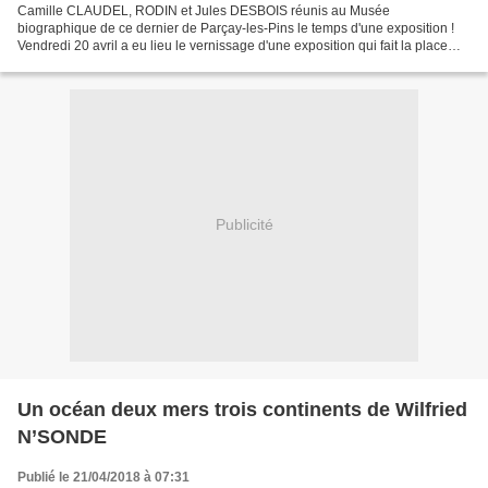
Camille CLAUDEL, RODIN et Jules DESBOIS réunis au Musée
biographique de ce dernier de Parçay-les-Pins le temps d'une exposition !
Vendredi 20 avril a eu lieu le vernissage d'une exposition qui fait la place
belle à la déchéance de la vieillesse. Les trois...
Publicité
Un océan deux mers trois continents de Wilfried
N’SONDE
Publié le 21/04/2018 à 07:31