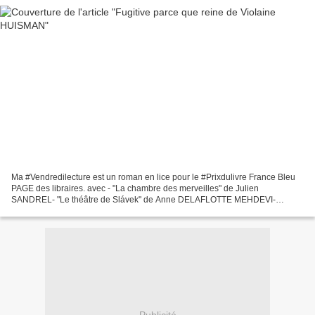
Ma #Vendredilecture est un roman en lice pour le #Prixdulivre France Bleu
PAGE des libraires. avec - "La chambre des merveilles" de Julien
SANDREL- "Le théâtre de Slávek" de Anne DELAFLOTTE MEHDEVI-
"Kisanga" de Emmanuel GRAND- "Un océan, deux mers et...