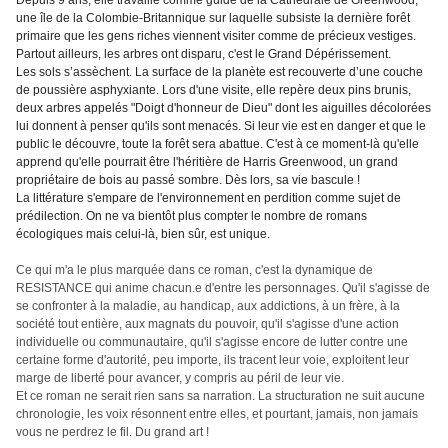
Depuis 9 ans, elle travaille comme guide de la Cathédrale de Greenwood,
une île de la Colombie-Britannique sur laquelle subsiste la dernière forêt
primaire que les gens riches viennent visiter comme de précieux vestiges.
Partout ailleurs, les arbres ont disparu, c'est le Grand Dépérissement.
Les sols s’assèchent. La surface de la planète est recouverte d’une couche
de poussière asphyxiante. Lors d'une visite, elle repère deux pins brunis,
deux arbres appelés "Doigt d'honneur de Dieu" dont les aiguilles décolorées
lui donnent à penser qu'ils sont menacés. Si leur vie est en danger et que le
public le découvre, toute la forêt sera abattue. C'est à ce moment-là qu'elle
apprend qu'elle pourrait être l'héritière de Harris Greenwood, un grand
propriétaire de bois au passé sombre. Dès lors, sa vie bascule !
La littérature s'empare de l'environnement en perdition comme sujet de
prédilection. On ne va bientôt plus compter le nombre de romans
écologiques mais celui-là, bien sûr, est unique.
Ce qui m'a le plus marquée dans ce roman, c'est la dynamique de
RESISTANCE qui anime chacun.e d'entre les personnages. Qu'il s'agisse de
se confronter à la maladie, au handicap, aux addictions, à un frère, à la
société tout entière, aux magnats du pouvoir, qu'il s'agisse d'une action
individuelle ou communautaire, qu'il s'agisse encore de lutter contre une
certaine forme d'autorité, peu importe, ils tracent leur voie, exploitent leur
marge de liberté pour avancer, y compris au péril de leur vie.
Et ce roman ne serait rien sans sa narration. La structuration ne suit aucune
chronologie, les voix résonnent entre elles, et pourtant, jamais, non jamais
vous ne perdrez le fil. Du grand art !