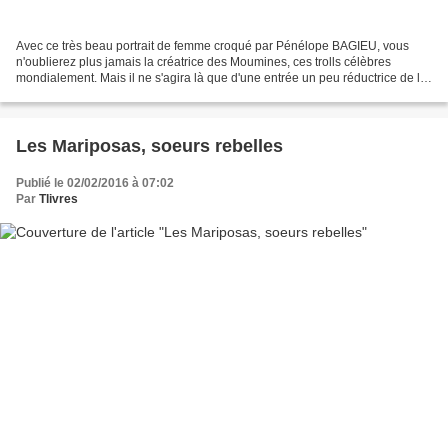
Avec ce très beau portrait de femme croqué par Pénélope BAGIEU, vous
n'oublierez plus jamais la créatrice des Moumines, ces trolls célèbres
mondialement. Mais il ne s'agira là que d'une entrée un peu réductrice de la
vie d'une femme qui s'est éteinte...
Les Mariposas, soeurs rebelles
Publié le 02/02/2016 à 07:02
Par
Tlivres