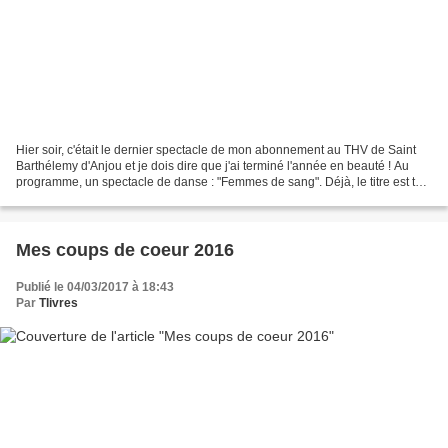
Hier soir, c'était le dernier spectacle de mon abonnement au THV de Saint
Barthélemy d'Anjou et je dois dire que j'ai terminé l'année en beauté ! Au
programme, un spectacle de danse : "Femmes de sang". Déjà, le titre est tout
un programme... Sur scène...
Mes coups de coeur 2016
Publié le 04/03/2017 à 18:43
Par
Tlivres