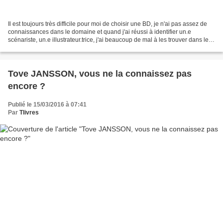
Il est toujours très difficile pour moi de choisir une BD, je n'ai pas assez de
connaissances dans le domaine et quand j'ai réussi à identifier un.e
scénariste, un.e illustrateur.trice, j'ai beaucoup de mal à les trouver dans les
bacs en Bibliothèque,...
Tove JANSSON, vous ne la connaissez pas
encore ?
Publié le 15/03/2016 à 07:41
Par
Tlivres