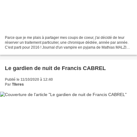
Parce que je me plais à partager mes coups de coeur, j'ai décidé de leur
réserver un traitement particulier, une chronique dédiée, année par année.
C'est parti pour 2016 ! Journal d'un vampire en pyjama de Mathias MALZIEU
Avec cette tête-là de François...
Le gardien de nuit de Francis CABREL
Publié le 11/10/2020 à 12:40
Par
Tlivres