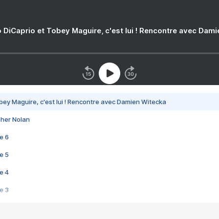
 DiCaprio et Tobey Maguire, c'est lui ! Rencontre avec Dam
bey Maguire, c'est lui ! Rencontre avec Damien Witecka
pher Nolan
e 6
e 5
e 4
e 3
s créatrices de la VF !