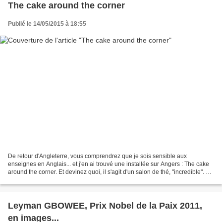
The cake around the corner
Publié le 14/05/2015 à 18:55
De retour d'Angleterre, vous comprendrez que je sois sensible aux
enseignes en Anglais... et j'en ai trouvé une installée sur Angers : The cake
around the corner. Et devinez quoi, il s'agit d'un salon de thé, "incredible". En
plus, le gérant s'appelle...
Leyman GBOWEE, Prix Nobel de la Paix 2011,
en images...