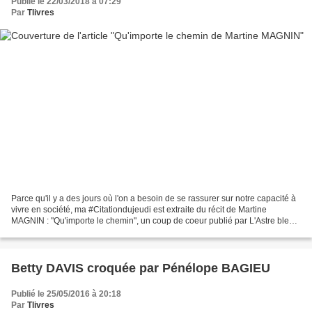
Publié le 22/03/2018 à 07:29
Par
Tlivres
Parce qu'il y a des jours où l'on a besoin de se rassurer sur notre capacité à
vivre en société, ma #Citationdujeudi est extraite du récit de Martine
MAGNIN : "Qu'importe le chemin", un coup de coeur publié par L'Astre bleu
éditions. Belle journée à vous...
Betty DAVIS croquée par Pénélope BAGIEU
Publié le 25/05/2016 à 20:18
Par
Tlivres