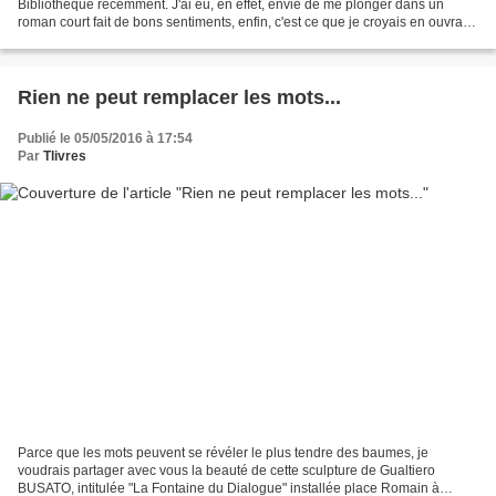
Bibliothèque récemment. J'ai eu, en effet, envie de me plonger dans un
roman court fait de bons sentiments, enfin, c'est ce que je croyais en ouvrant
"La liste de mes envies" de Grégoire...
Rien ne peut remplacer les mots...
Publié le 05/05/2016 à 17:54
Par
Tlivres
Parce que les mots peuvent se révéler le plus tendre des baumes, je
voudrais partager avec vous la beauté de cette sculpture de Gualtiero
BUSATO, intitulée "La Fontaine du Dialogue" installée place Romain à