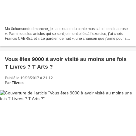
Ma #chansondudimanche, je l’ai extraite du conte musical « Le soldat rose
». Parmi tous les artistes qui se sont joliment pliés à l’exercice, j’ai choisi
Francis CABREL et « Le gardien de nuit », une chanson que j’aime pour ses
paroles et sa mélodie....
Vous êtes 9000 à avoir visité au moins une fois
T Livres ? T Arts ?
Publié le 19/03/2017 à 21:12
Par
Tlivres