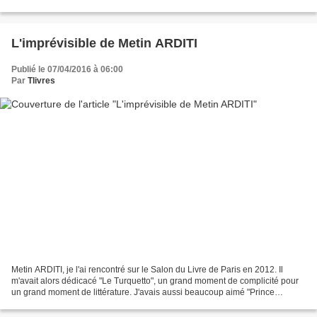
Angers. Je suis passée mille et une fois à côté...
L'imprévisible de Metin ARDITI
Publié le 07/04/2016 à 06:00
Par
Tlivres
Metin ARDITI, je l'ai rencontré sur le Salon du Livre de Paris en 2012. Il
m'avait alors dédicacé "Le Turquetto", un grand moment de complicité pour
un grand moment de littérature. J'avais aussi beaucoup aimé "Prince
d'orchestre" Je me suis donc laissée...