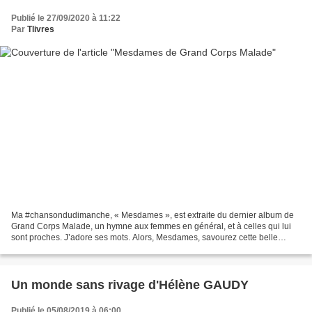
Publié le 27/09/2020 à 11:22
Par
Tlivres
Ma #chansondudimanche, « Mesdames », est extraite du dernier album de
Grand Corps Malade, un hymne aux femmes en général, et à celles qui lui
sont proches. J’adore ses mots. Alors, Mesdames, savourez cette belle
journée ! Produit par Jean-Rachid - https://grand-corps-
malade.lnk.to/MesdamesSingle...
Un monde sans rivage d'Hélène GAUDY
Publié le 05/08/2019 à 06:00