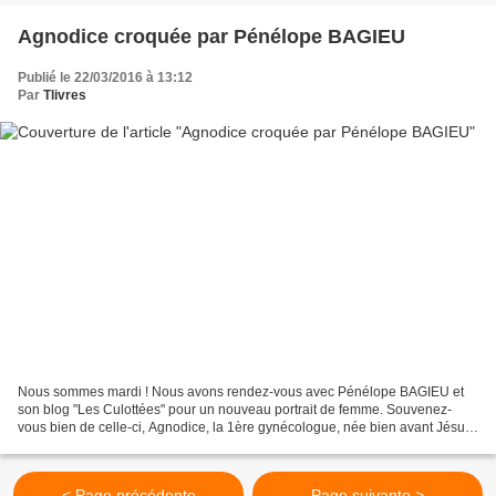
Agnodice croquée par Pénélope BAGIEU
Publié le 22/03/2016 à 13:12
Par
Tlivres
Nous sommes mardi ! Nous avons rendez-vous avec Pénélope BAGIEU et
son blog "Les Culottées" pour un nouveau portrait de femme. Souvenez-
vous bien de celle-ci, Agnodice, la 1ère gynécologue, née bien avant Jésus
Christ, autant dire que son action date...
< Page précédente
Page suivante >