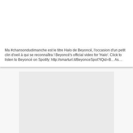
Ma #chansondudimanche est le titre Halo de Beyoncé, l'occasion d'un petit
clin d'oeil à qui se reconnaîtra ! Beyoncé's official video for 'Halo'. Click to
listen to Beyoncé on Spotify: http://smarturl.it/BeyonceSpot?IQid=B... As
featured on I Am... Sasha...