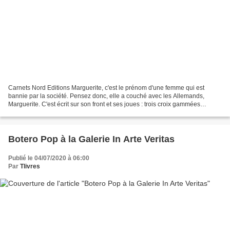
Carnets Nord Editions Marguerite, c'est le prénom d'une femme qui est
bannie par la société. Pensez donc, elle a couché avec les Allemands,
Marguerite. C'est écrit sur son front et ses joues : trois croix gammées
peintes avec le trait épais et gras du...
Botero Pop à la Galerie In Arte Veritas
Publié le 04/07/2020 à 06:00
Par
Tlivres