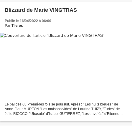
Blizzard de Marie VINGTRAS
Publié le 16/04/2022 à 06:00
Par
Tlivres
Le bal des 68 Premières fois se poursuit. Après : " Les nuits bleues " de
Anne-Fleur MURTON "Les maisons vides" de Laurine THIZY, "Furies" de
Julie RIOCCO, "Ubasute" d’Isabel GUTIERREZ, "Les envolés" d'Etienne
KERN, place à "Blizzard" de Marie VINGTRAS,...