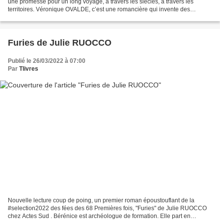
une promesse pour un long voyage, à travers les siècles, à travers les
territoires. Véronique OVALDE, c’est une romancière qui invente des
histoires. Après, " Les hommes en général...
Furies de Julie RUOCCO
Publié le 26/03/2022 à 07:00
Par
Tlivres
Nouvelle lecture coup de poing, un premier roman époustouflant de la
#selection2022 des fées des 68 Premières fois, "Furies" de Julie RUOCCO
chez Actes Sud . Bérénice est archéologue de formation. Elle part en