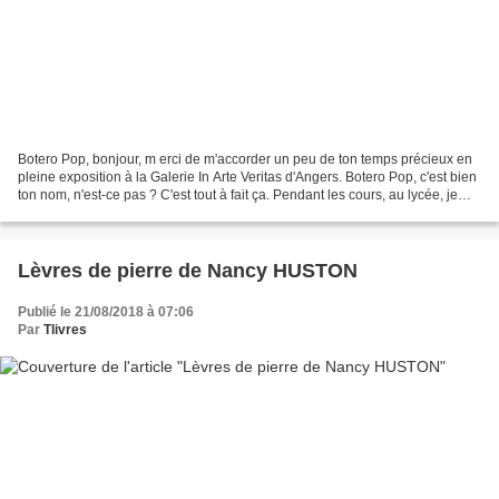
Botero Pop, bonjour, m erci de m'accorder un peu de ton temps précieux en
pleine exposition à la Galerie In Arte Veritas d'Angers. Botero Pop, c'est bien
ton nom, n'est-ce pas ? C'est tout à fait ça. Pendant les cours, au lycée, je
m'ennuyais, un peu,...
Lèvres de pierre de Nancy HUSTON
Publié le 21/08/2018 à 07:06
Par
Tlivres