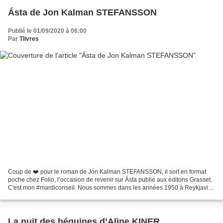
Ásta de Jon Kalman STEFANSSON
Publié le 01/09/2020 à 06:00
Par
Tlivres
Coup de ❤️ pour le roman de Jón Kalman STEFANSSON, il sort en format
poche chez Folio, l’occasion de revenir sur Ásta publié aux éditons Grasset.
C'est mon #mardiconseil. Nous sommes dans les années 1950 à Reykjavik
en Islande. Helga a 19 ans, Sigvaldi...
La nuit des béguines d’Aline KINER