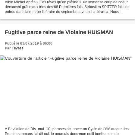
Albin Michel Après « Ces rêves qu’on piétine », un immense coup de coeur
découvert grâce aux fées des 68 Premières fois, Sébastien SPITZER fait son
entrée dans la rentrée littéraire de septembre avec « La fièvre ». Nous
sommes quelques jours avant le...
Fugitive parce reine de Violaine HUISMAN
Publié le 03/07/2019 à 06:00
Par
Tlivres
A l'invitation de Dis_moi_10_phrases de lancer un Cycle de l’été autour des
Premiers romans j'ai dit oui, je poursuis donc mon petit bonhomme de