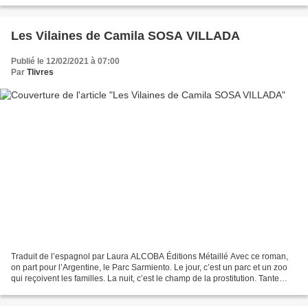
de deux femmes. Il y a Louisa. Son...
Les Vilaines de Camila SOSA VILLADA
Publié le 12/02/2021 à 07:00
Par
Tlivres
Traduit de l’espagnol par Laura ALCOBA Éditions Métaillé Avec ce roman,
on part pour l’Argentine, le Parc Sarmiento. Le jour, c’est un parc et un zoo
qui reçoivent les familles. La nuit, c’est le champ de la prostitution. Tante
Encarna veille sur ses...