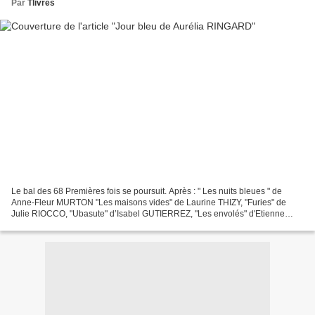
Par
Tlivres
Le bal des 68 Premières fois se poursuit. Après : " Les nuits bleues " de
Anne-Fleur MURTON "Les maisons vides" de Laurine THIZY, "Furies" de
Julie RIOCCO, "Ubasute" d’Isabel GUTIERREZ, "Les envolés" d'Etienne
KERN, "Blizzard" de Marie VINGTRAS, "Saint...