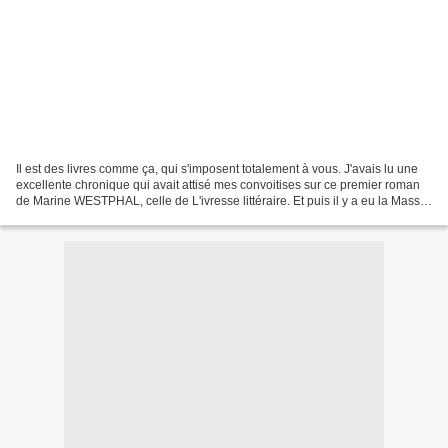
Il est des livres comme ça, qui s'imposent totalement à vous. J'avais lu une
excellente chronique qui avait attisé mes convoitises sur ce premier roman
de Marine WESTPHAL, celle de L'ivresse littéraire. Et puis il y a eu la Masse
Critique de Babelio,...