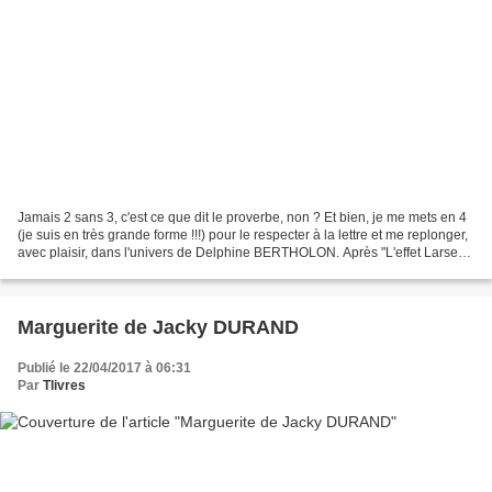
Jamais 2 sans 3, c'est ce que dit le proverbe, non ? Et bien, je me mets en 4
(je suis en très grande forme !!!) pour le respecter à la lettre et me replonger,
avec plaisir, dans l'univers de Delphine BERTHOLON. Après "L'effet Larsen"
et "Grâce", j'ai...
Marguerite de Jacky DURAND
Publié le 22/04/2017 à 06:31
Par
Tlivres