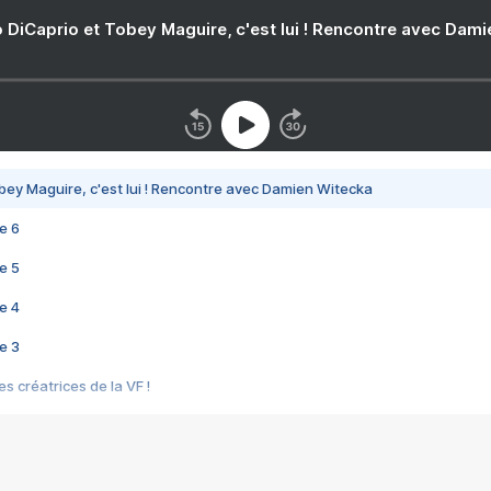
 DiCaprio et Tobey Maguire, c'est lui ! Rencontre avec Dam
bey Maguire, c'est lui ! Rencontre avec Damien Witecka
e 6
e 5
e 4
e 3
s créatrices de la VF !
e 2
e 1