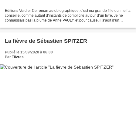
Editions Verdier Ce roman autobiographique, c’est ma grande fille qui me l’a
conseillé, comme autant d’instants de complicité autour d’un livre. Je ne
connaissais pas la plume de Anne PAULY, et pour cause, il s’agit d’un
premier roman ! Mais de cette...
La fièvre de Sébastien SPITZER
Publié le 15/09/2020 à 06:00
Par
Tlivres