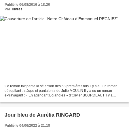
Publié le 06/08/2016 à 18:20
Par
Tlivres
Ce roman fait partie la sélection des 68 premières fois Il y a eu un roman
désopilant : « Jupe et pantalon » de Julie MOULIN Il y a eu un roman
extravagant : « En attendant Bojangles » d’Olivier BOURDEAUT Il y a
désormais un roman hallucinant ! Octave...
Jour bleu de Aurélia RINGARD
Publié le 04/06/2022 à 21:18