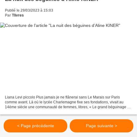
Publié le 29/03/2023 à 15:03
Par
Tlivres
Liana Levi piccolo Plus jamais je ne flânerai sans Le Marais sur Paris
comme avant. Là où le lycée Charlemagne fixe ses fondations, vivait au
14ème siècle une communauté de femmes, libres, « Le grand béguinage de
Paris » créé par Louis IX. Nous sommes...
< Page précédente
Page suivante >