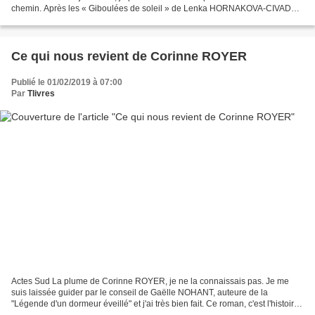
chemin. Après les « Giboulées de soleil » de Lenka HORNAKOVA-CIVADE
et "Une bouche sans personne" de Gilles...
Ce qui nous revient de Corinne ROYER
Publié le 01/02/2019 à 07:00
Par
Tlivres
Actes Sud La plume de Corinne ROYER, je ne la connaissais pas. Je me
suis laissée guider par le conseil de Gaëlle NOHANT, auteure de la
"Légende d'un dormeur éveillé" et j'ai très bien fait. Ce roman, c'est l'histoire