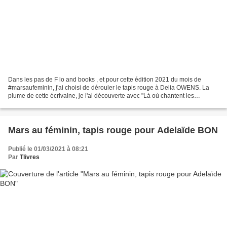
Dans les pas de F lo and books , et pour cette édition 2021 du mois de
#marsaufeminin, j'ai choisi de dérouler le tapis rouge à Delia OWENS. La
plume de cette écrivaine, je l'ai découverte avec "Là où chantent les
écrevisses" chez Seuil éditions , un...
Mars au féminin, tapis rouge pour Adelaïde BON
Publié le 01/03/2021 à 08:21
Par
Tlivres