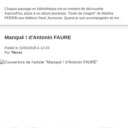
Chaque passage en bibliothèque est un moment de découverte.
Aujourd'hui, place à un album jeunesse, "Grain de chagrin" de Martine
PERRIN aux éditions Seuil Jeunesse. Quand je suis accompagnée de mon
petit-fils, j'aime lui proposer des livres de différents...
Manqué ! d'Antonin FAURE
Publié le 11/02/2026 à 12:20
Par
Tlivres