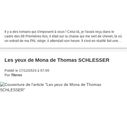
Il y a des romans qui s'imposent à vous ! Celui-là, je l'avais reçu dans le
cadre des 68 Premières fois, il était sur la chaise qui me sert de chevet, là où
un extrait de ma PAL siège, il attendait son heure. Il s'est en réalité fait une
place, très tôt....
Les yeux de Mona de Thomas SCHLESSER
Publié le 17/12/2024 à 07:00
Par
Tlivres