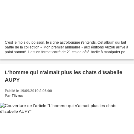
C'est le mois du poisson, le signe astrologique j'entends. Cet album qui fait
partie de la collection « Mon premier animalier » aux éditions Auzou arrive à
point nommé. Il est en format carré de 21 cm de côté, facile à manipuler pour
les petites mains....
L'homme qui n'aimait plus les chats d'Isabelle
AUPY
Publié le 19/09/2019 à 06:00
Par
Tlivres