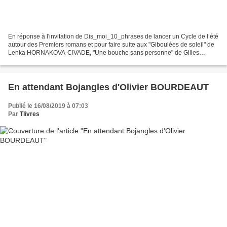
En réponse à l'invitation de Dis_moi_10_phrases de lancer un Cycle de l’été
autour des Premiers romans et pour faire suite aux "Giboulées de soleil" de
Lenka HORNAKOVA-CIVADE, "Une bouche sans personne" de Gilles
MARCHAND, "Fugitive parce que reine" de...
En attendant Bojangles d'Olivier BOURDEAUT
Publié le 16/08/2019 à 07:03
Par
Tlivres