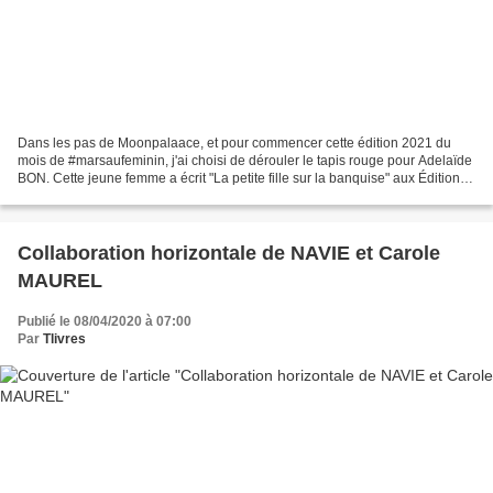
Dans les pas de Moonpalaace, et pour commencer cette édition 2021 du
mois de #marsaufeminin, j'ai choisi de dérouler le tapis rouge pour Adelaïde
BON. Cette jeune femme a écrit "La petite fille sur la banquise" aux Éditions
Grasset, disponible aujourd'hui...
Collaboration horizontale de NAVIE et Carole
MAUREL
Publié le 08/04/2020 à 07:00
Par
Tlivres