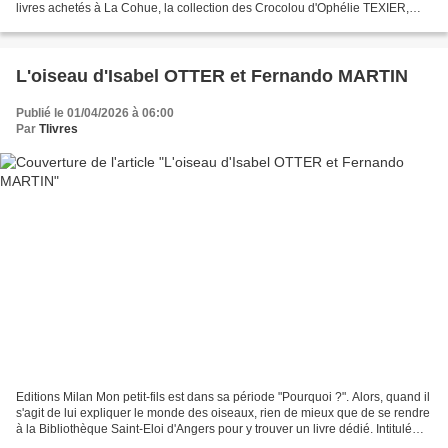
livres achetés à La Cohue, la collection des Crocolou d'Ophélie TEXIER,
dont certains sont même dédicacés de l'autrice,...
L'oiseau d'Isabel OTTER et Fernando MARTIN
Publié le 01/04/2026 à 06:00
Par
Tlivres
Editions Milan Mon petit-fils est dans sa période "Pourquoi ?". Alors, quand il
s'agit de lui expliquer le monde des oiseaux, rien de mieux que de se rendre
à la Bibliothèque Saint-Eloi d'Angers pour y trouver un livre dédié. Intitulé
"L'oiseau", l'album...