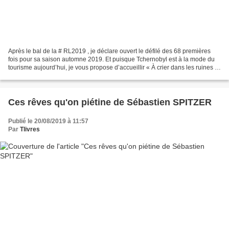
Après le bal de la # RL2019 , je déclare ouvert le défilé des 68 premières
fois pour sa saison automne 2019. Et puisque Tchernobyl est à la mode du
tourisme aujourd’hui, je vous propose d’accueillir « À crier dans les ruines »
d’ Alexandra Koszelyk ,...
Ces rêves qu'on piétine de Sébastien SPITZER
Publié le 20/08/2019 à 11:57
Par
Tlivres