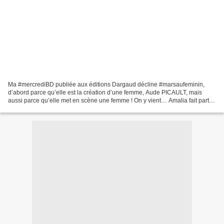
Ma #mercrediBD publiée aux éditions Dargaud décline #marsaufeminin,
d’abord parce qu’elle est la création d’une femme, Aude PICAULT, mais
aussi parce qu’elle met en scène une femme ! On y vient… Amalia fait partie
de ces femmes qui donnent de leur personne,...