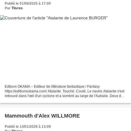
Publié le 01/08/2025 à 17:00
Par
Tlivres
Edtions OKAMA – Editeur de littérature fantastique / Fantasy
https://editionsokama.com/ Atalante. Touché. Coulé. Le navire Atalante s'est
retrouvé dans l'œil d'un cyclone et a sombré au large de l'Autralie. Deux des
trois occupants ont été retrouvés sur...
Mammouth d'Alex WILLMORE
Publié le 14/01/2026 à 13:09