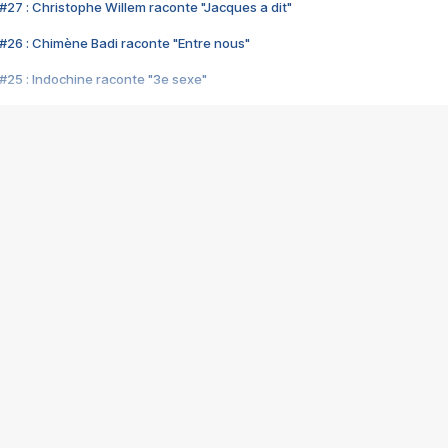
#27 : Christophe Willem raconte "Jacques a dit"
#26 : Chimène Badi raconte "Entre nous"
#25 : Indochine raconte "3e sexe"
#24 : Zaho raconte "C'est chelou"
#23 : Patrick Bruel raconte "Au café des délices"
#22 : Kyo raconte "Le chemin"
#21 : Nolwenn Leroy raconte "Cassé"
#20 : Patrick Hernandez raconte "Born to be alive"
#19 : Lorie raconte "Près de moi"
#18 : Michael Jones raconte "A nos actes manqués" (avec Jean-Jacque
#17 : Khaled raconte "Aïcha"
#16 : Corneille raconte "Parce qu'on vient de loin"
#15 : Indochine raconte "L'aventurier"