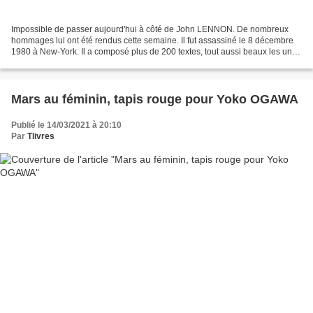
Impossible de passer aujourd'hui à côté de John LENNON. De nombreux
hommages lui ont été rendus cette semaine. Il fut assassiné le 8 décembre
1980 à New-York. Il a composé plus de 200 textes, tout aussi beaux les uns
que les autres. Si je ne devais en...
Mars au féminin, tapis rouge pour Yoko OGAWA
Publié le 14/03/2021 à 20:10
Par
Tlivres