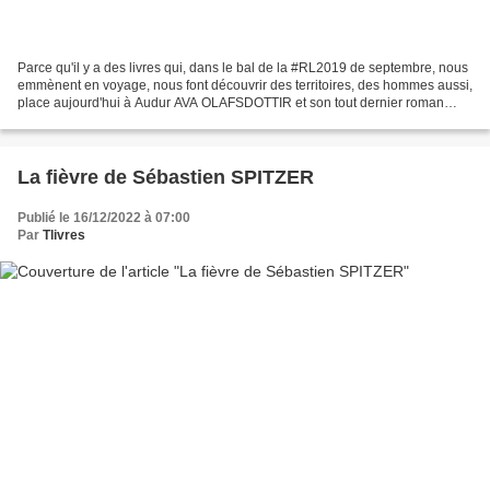
Parce qu'il y a des livres qui, dans le bal de la #RL2019 de septembre, nous
emmènent en voyage, nous font découvrir des territoires, des hommes aussi,
place aujourd'hui à Audur AVA OLAFSDOTTIR et son tout dernier roman
"Miss Islande" publié chez Zulma....
La fièvre de Sébastien SPITZER
Publié le 16/12/2022 à 07:00
Par
Tlivres