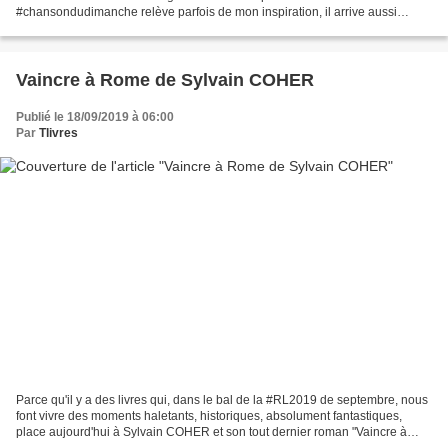
#chansondudimanche relève parfois de mon inspiration, il arrive aussi
qu'elle fasse partie de la playlist d'un auteur....
Vaincre à Rome de Sylvain COHER
Publié le 18/09/2019 à 06:00
Par
Tlivres
Parce qu'il y a des livres qui, dans le bal de la #RL2019 de septembre, nous
font vivre des moments haletants, historiques, absolument fantastiques,
place aujourd'hui à Sylvain COHER et son tout dernier roman "Vaincre à