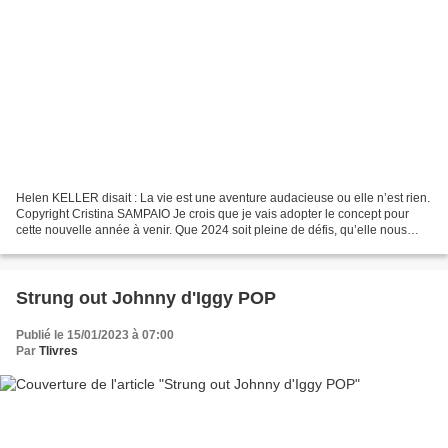
Helen KELLER disait : La vie est une aventure audacieuse ou elle n’est rien.
Copyright Cristina SAMPAIO Je crois que je vais adopter le concept pour
cette nouvelle année à venir. Que 2024 soit pleine de défis, qu’elle nous
permette de rêver de tout !...
Strung out Johnny d'Iggy POP
Publié le 15/01/2023 à 07:00
Par
Tlivres