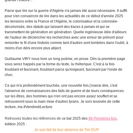
grande Histoire...
Parce que lire sur la guerre d'Algérie n'a jamais été aussi nécessaire. Il suffit
pour s'en convaincre de lire dans les actualités de ce début d'année 2025
les tensions entre la France et l'Algérie, le colonisateur et la colonisée-
décolonisée, des statuts qui laissent des traces à jamais et qui se
transmettent de génération en génération. Quelle ingénieuse idée d'ailleurs
de l'auteur de déclencher les recherches avec une erreur de prénom pour
remonter le fil d'une histoire comme tant d'autres sont tombées dans l'oubli, à
moins d'un déni encore plus abject.
Guillaume VIRY nous livre un long poème, en prose. Dès la première page
vous serez happés par la forme du texte, la rhétorique. C'est à la fois
troublant et fascinant, troublant parce qu'exigeant, fascinant par l'onde de
choc.
Ce qui m'a profondément touchée, une nouvelle fois j'oserai dire, c'est
l'absence de connaissances des faits de guerre et de leurs conséquences
sur les êtres, des hommes qui n'en ont pas encore assez souffert et se
retrouveront sous la main mise d'autres tyrans. Je sors lessivée de cette
lecture, ma #VendrediLecture.
Retrouvez toutes les références de
ce bal 2025 des
68 Premières fois
,
édition 2025 :
Je suis fait de leur absence de Tim DUP