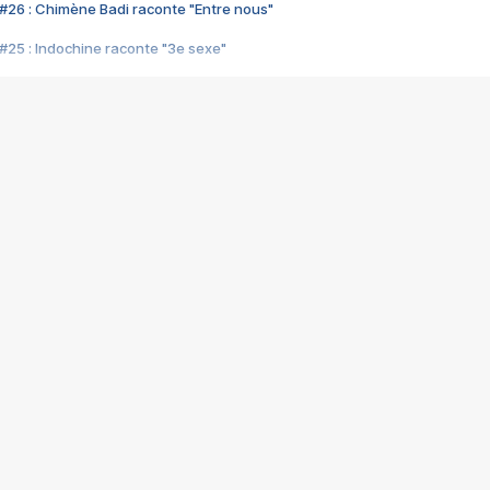
#26 : Chimène Badi raconte "Entre nous"
#25 : Indochine raconte "3e sexe"
#24 : Zaho raconte "C'est chelou"
#23 : Patrick Bruel raconte "Au café des délices"
#22 : Kyo raconte "Le chemin"
#21 : Nolwenn Leroy raconte "Cassé"
#20 : Patrick Hernandez raconte "Born to be alive"
#19 : Lorie raconte "Près de moi"
#18 : Michael Jones raconte "A nos actes manqués" (avec Jean-Jacque
#17 : Khaled raconte "Aïcha"
#16 : Corneille raconte "Parce qu'on vient de loin"
#15 : Indochine raconte "L'aventurier"
14 : Lorie raconte "Sur un air latino"