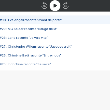
#30 : Eve Angeli raconte "Avant de partir"
#29 : MC Solaar raconte "Bouge de là"
28 : Lorie raconte "Je vais vite"
#27 : Christophe Willem raconte "Jacques a dit"
#26 : Chimène Badi raconte "Entre nous"
#25 : Indochine raconte "3e sexe"
#24 : Zaho raconte "C'est chelou"
#23 : Patrick Bruel raconte "Au café des délices"
#22 : Kyo raconte "Le chemin"
#21 : Nolwenn Leroy raconte "Cassé"
#20 : Patrick Hernandez raconte "Born to be alive"