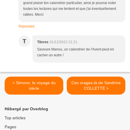
grand plaisir ton calendrier particulier, ainsi je pourrai noter
toutes les lectures qui me tentent et que j'ai éventuellement
ratées. Merci
Répondre
T
Tlivres
01/12/2022 21:21
Savoure Manou, un calendrier de l'Avent peut en
cacher un autre !
< Simone, le voyage du
Ces orages-là de Sandrine
siècle
COLLETTE >
Hébergé par Overblog
Top articles
Pages