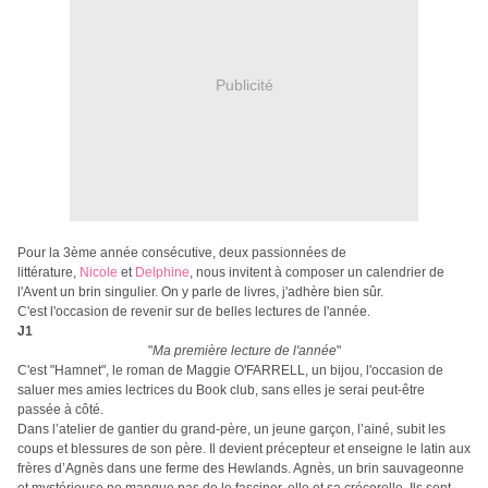
Publicité
Pour la 3ème année consécutive,
deux passionnées de
littérature,
Nicole
et
Delphine
, nous invitent à composer un calendrier de
l'Avent un brin singulier. On y parle de livres, j'adhère bien sûr.
C'est l'occasion de revenir sur de belles lectures de l'année.
J1
"
Ma première lecture de l'année
"
C'est "Hamnet", le roman de Maggie O'FARRELL, un bijou, l'occasion de
saluer mes amies lectrices du Book club, sans elles je serai peut-être
passée à côté.
Dans l’atelier de gantier du grand-père, un jeune garçon, l’ainé, subit les
coups et blessures de son père. Il devient précepteur et enseigne le latin aux
frères d’Agnès dans une ferme des Hewlands. Agnès, un brin sauvageonne