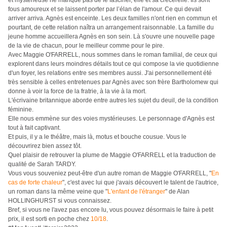
et mystérieuse ne manque pas de le fasciner, elle et sa crécerelle. Ils sont
fous amoureux et se laissent porter par l’élan de l'amour. Ce qui devait
arriver arriva. Agnès est enceinte. Les deux familles n'ont rien en commun et
pourtant, de cette relation naîtra un arrangement raisonnable. La famille du
jeune homme accueillera Agnès en son sein. Là s'ouvre une nouvelle page
de la vie de chacun, pour le meilleur comme pour le pire.
Avec Maggie O'FARRELL, nous sommes dans le roman familial, de ceux qui
explorent dans leurs moindres détails tout ce qui compose la vie quotidienne
d'un foyer, les relations entre ses membres aussi. J'ai personnellement été
très sensible à celles entretenues par Agnès avec son frère Bartholomew qui
donne à voir la force de la fratrie, à la vie à la mort.
L'écrivaine britannique aborde entre autres les sujet du deuil, de la condition
féminine.
Elle nous emmène sur des voies mystérieuses. Le personnage d'Agnès est
tout à fait captivant.
Et puis, il y a le théâtre, mais là, motus et bouche cousue. Vous le
découvrirez bien assez tôt.
Quel plaisir de retrouver la plume de Maggie O'FARRELL et la traduction de
qualité de
Sarah TARDY.
Vous vous souveniez peut-être d'un autre roman de Maggie O'FARRELL, "
En
cas de forte chaleur
", c'est avec lui que j'avais découvert le talent de l'autrice,
un roman dans la même veine que "
L'enfant de l'étranger
" de Alan
HOLLINGHURST si vous connaissez.
Bref, si vous ne l'avez pas encore lu, vous pouvez désormais le faire à petit
prix, il est sorti en poche chez
10/18
.