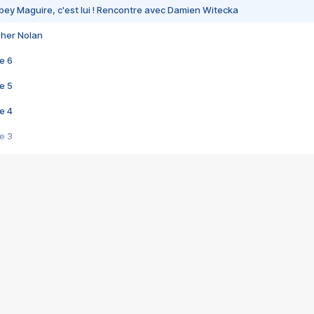
bey Maguire, c'est lui ! Rencontre avec Damien Witecka
pher Nolan
e 6
e 5
e 4
e 3
s créatrices de la VF !
e 2
e 1
e Mektoub My Love arrive enfin ! Rencontre avec Shaïn Boumedine et Sal
i : après Toni en famille
elle réalise le bouleversant Dites lui que je l'aime
ais ! Rencontre autour de Vie privée de Rebecca Zlotowski