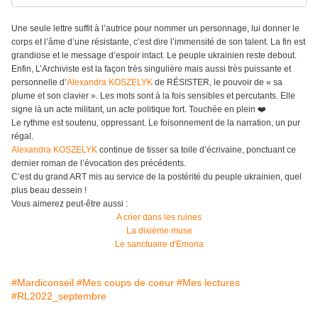
Une seule lettre suffit à l’autrice pour nommer un personnage, lui donner le
corps et l’âme d’une résistante, c’est dire l’immensité de son talent. La fin est
grandiose et le message d’espoir intact. Le peuple ukrainien reste debout.
Enfin, L’Archiviste est la façon très singulière mais aussi très puissante et
personnelle d’
Alexandra KOSZELYK
de RÉSISTER, le pouvoir de « sa
plume et son clavier ». Les mots sont à la fois sensibles et percutants. Elle
signe là un acte militant, un acte politique fort. Touchée en plein ❤️
Le rythme est soutenu, oppressant. Le foisonnement de la narration, un pur
régal.
Alexandra KOSZELYK
continue de tisser sa toile d’écrivaine, ponctuant ce
dernier roman de l’évocation des précédents.
C’est du grand ART mis au service de la postérité du peuple ukrainien, quel
plus beau dessein !
Vous aimerez peut-être aussi :
A crier dans les ruines
La dixième muse
Le sanctuaire d'Emona
#Mardiconseil
#Mes coups de coeur
#Mes lectures
#RL2022_septembre