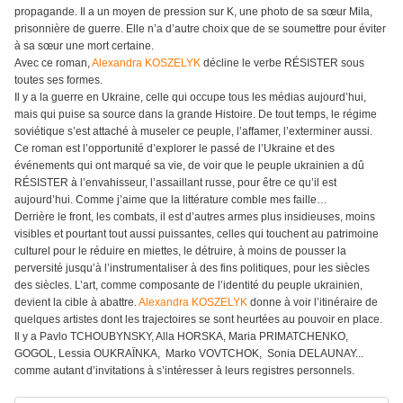
propagande. Il a un moyen de pression sur K, une photo de sa sœur Mila,
prisonnière de guerre. Elle n’a d’autre choix que de se soumettre pour éviter
à sa sœur une mort certaine.
Avec ce roman,
Alexandra KOSZELYK
décline le verbe RÉSISTER sous
toutes ses formes.
Il y a la guerre en Ukraine, celle qui occupe tous les médias aujourd’hui,
mais qui puise sa source dans la grande Histoire. De tout temps, le régime
soviétique s’est attaché à museler ce peuple, l’affamer, l’exterminer aussi.
Ce roman est l’opportunité d’explorer le passé de l’Ukraine et des
événements qui ont marqué sa vie, de voir que le peuple ukrainien a dû
RÉSISTER à l’envahisseur, l’assaillant russe, pour être ce qu’il est
aujourd’hui. Comme j’aime que la littérature comble mes faille…
Derrière le front, les combats, il est d’autres armes plus insidieuses, moins
visibles et pourtant tout aussi puissantes, celles qui touchent au patrimoine
culturel pour le réduire en miettes, le détruire, à moins de pousser la
perversité jusqu’à l’instrumentaliser à des fins politiques, pour les siècles
des siècles. L’art, comme composante de l’identité du peuple ukrainien,
devient la cible à abattre.
Alexandra KOSZELYK
donne à voir l’itinéraire de
quelques artistes dont les trajectoires se sont heurtées au pouvoir en place.
Il y a Pavlo TCHOUBYNSKY, Alla HORSKA, Maria PRIMATCHENKO,
GOGOL, Lessia OUKRAÏNKA, Marko VOVTCHOK, Sonia DELAUNAY...
comme autant d’invitations à s’intéresser à leurs registres personnels.