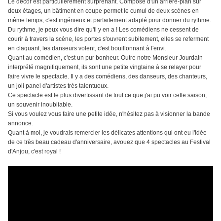
Le décor est particulièrement surprenant. Composé d'un arrière-plan sur
deux étages, un bâtiment en coupe permet le cumul de deux scènes en
même temps, c'est ingénieux et parfaitement adapté pour donner du rythme.
Du rythme, je peux vous dire qu'il y en a ! Les comédiens ne cessent de
courir à travers la scène, les portes s'ouvrent subitement, elles se referment
en claquant, les danseurs volent, c'est bouillonnant à l'envi.
Quant au comédien, c'est un pur bonheur. Outre notre Monsieur Jourdain
interprété magnifiquement, ils sont une petite vingtaine à se relayer pour
faire vivre le spectacle. Il y a des comédiens, des danseurs, des chanteurs,
un joli panel d'artistes très talentueux.
Ce spectacle est le plus divertissant de tout ce que j'ai pu voir cette saison,
un souvenir inoubliable.
Si vous voulez vous faire une petite idée, n'hésitez pas à visionner la bande
annonce.
Quant à moi, je voudrais remercier les délicates attentions qui ont eu l'idée
de ce très beau cadeau d'anniversaire, avouez que 4 spectacles au Festival
d'Anjou, c'est royal !