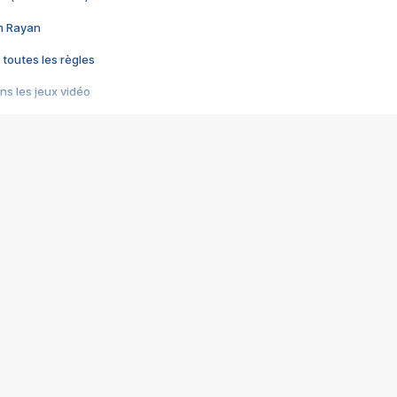
im Rayan
 toutes les règles
s les jeux vidéo
us choquant de Rockstar ? - Le scandale BULLY
e plus moche de Steam
du RÊVE tourne au CAUCHEMAR
pendant 8 heures
it… à tort
umiliés par un jeu vidéo
ire - Final Fantasy 8
ti un empire - Age of Empires
story DOFUS