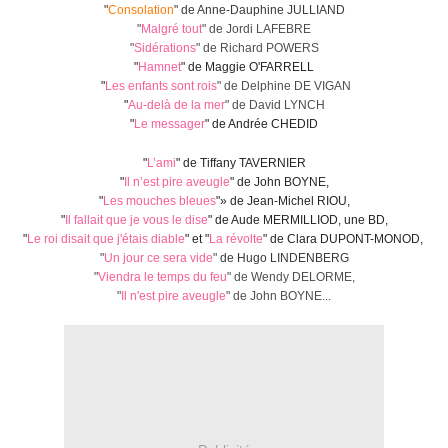
"
Consolation
" de Anne-Dauphine JULLIAND
"
Malgré tout
" de Jordi LAFEBRE
"
Sidérations
" de Richard POWERS
"
Hamnet
" de Maggie O'FARRELL
"
Les enfants sont rois
"
de Delphine DE VIGAN
"
Au-delà de la mer
"
de David LYNCH
"
Le messager
" de Andrée CHEDID
"
L’ami
" de Tiffany TAVERNIER
"
Il n’est pire aveugle
" de John BOYNE,
"
Les mouches bleues
"
»
de Jean-Michel RIOU,
"
Il fallait que je vous le dise
" de Aude MERMILLIOD, une BD,
"
Le roi disait que j'étais diable
" et "
La révolte
" de Clara DUPONT-MONOD,
"
Un jour ce sera vide
"
de Hugo LINDENBERG
"
Viendra le temps du feu
" de Wendy DELORME,
"
Il n'est pire aveugle
" de John BOYNE...