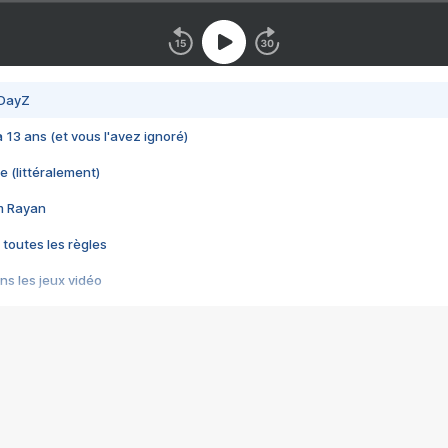
 DayZ
 a 13 ans (et vous l'avez ignoré)
e (littéralement)
im Rayan
 toutes les règles
s les jeux vidéo
us choquant de Rockstar ? - Le scandale BULLY
e plus moche de Steam
du RÊVE tourne au CAUCHEMAR
pendant 8 heures