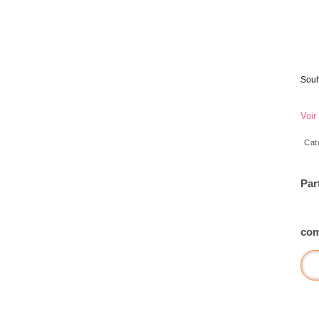
Souh
Voir
Cat
Par
com