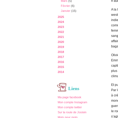
n’au
Mars
(5)
Février
(6)
A la
Janvier
(15)
weste
2025
indie
2024
comm
2023
femm
2022
sang
2021
affa
2020
bagat
2019
2018
Oliv
2017
Emma
2016
capti
2015
plus
2014
clima
Et p
Liens
Par 
à cré
Ma page facebook
mond
Mon compte Instagram
guer
Mon compte twitter
le r
Sur la route de Jostein
s’ag
Mots pour mots