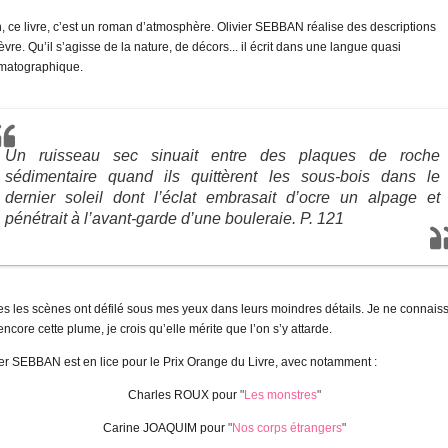
n, ce livre, c’est un roman d’atmosphère. Olivier SEBBAN réalise des descriptions
èvre. Qu’il s’agisse de la nature, de décors... il écrit dans une langue quasi
matographique.
Un ruisseau sec sinuait entre des plaques de roche
sédimentaire quand ils quittèrent les sous-bois dans le
dernier soleil dont l’éclat embrasait d’ocre un alpage et
pénétrait à l’avant-garde d’une bouleraie. P. 121
es les scènes ont défilé sous mes yeux dans leurs moindres détails. Je ne connais
encore cette plume, je crois qu’elle mérite que l’on s’y attarde.
ier SEBBAN est en lice pour le Prix Orange du Livre, avec notamment :
Charles ROUX pour
"
Les monstres
"
Carine JOAQUIM pour
"
Nos corps étrangers
"