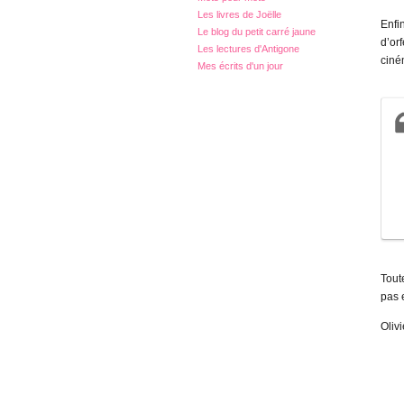
Les livres de Joëlle
Enfi
Le blog du petit carré jaune
d’orf
Les lectures d'Antigone
ciné
Mes écrits d'un jour
Tout
pas 
Oliv