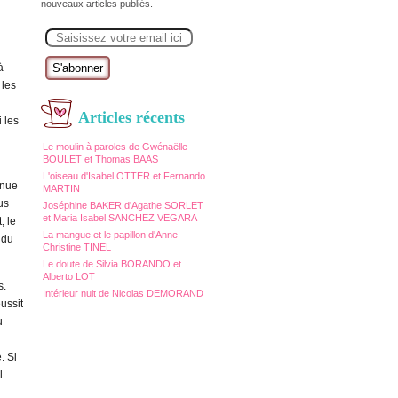
nouveaux articles publiés.
E
m
a
i
à
l
 les
Articles récents
i les
Le moulin à paroles de Gwénaëlle
BOULET et Thomas BAAS
L'oiseau d'Isabel OTTER et Fernando
enue
MARTIN
us
Joséphine BAKER d'Agathe SORLET
et Maria Isabel SANCHEZ VEGARA
, le
La mangue et le papillon d'Anne-
 du
Christine TINEL
Le doute de Silvia BORANDO et
Alberto LOT
s.
Intérieur nuit de Nicolas DEMORAND
ussit
u
. Si
l