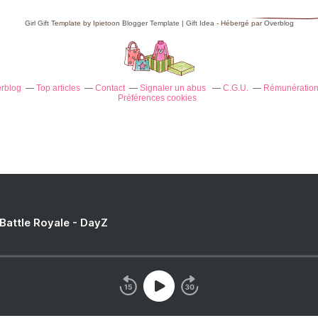
Girl Gift
Template by Ipietoon
Blogger Template
|
Gift Idea
- Hébergé par
Overblog
erblog
Top articles
Contact
Signaler un abus
C.G.U.
Rémunération 
Préférences cookies
 Battle Royale - DayZ