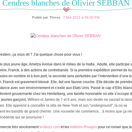
Cendres blanches de Olivier SEBBAN
Publié par
Tlivres
7 Mai 2021 à 06:00 PM
estern, ça vous dit ?
J'ai quelque chose pour vous !
le plus jeune âge, Ametza évolue dans le milieu de la mafia . Adulte, elle participe 
frère, Franck, à des actions de contrebande. Si la première expédition permet de liv
mules en nombre et à bon port, la seconde sera perturbée par l’intervention d’une 
le. Franck est gravement blessé. Elle, fait une fausse couche. Elle décide de prendr
istance avec son environnement et s’exile aux Etats Unis. Passé le cap d’Ellis Island
 devient gouvernante chez les Heidelberg, une famille honorable où elle s’occupe 
 jeunes garçons,
William et James de 7 et 9 ans, mais son destin ne saurait la lais
aix. Elle apprend à connaître la ville de New-York et son "underground", là où se
ient les bandits de grand chemin. Une nouvelle vie commence... à moins que ça ne 
récédente qui se poursuive !
emercie très sincèrement
lecteurs.com
et les
éditions Rivages
pour ce roman que je