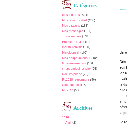
Catégories
Mes lectures
(694)
Mes oeuvres d'art
(260)
Mes citations
(186)
Mes messages
(171)
T une Femme
(131)
Premier roman
(111)
marsaufeminin
(107)
Un w
Mardiconseil
(105)
Mes coups de coeur
(104)
Dès 
68 Premières fois
(101)
son 
chansondudimanche
(95)
les 
Noël en poche
(70)
riva
RL2019_septembre
(56)
la d
Coup de poing
(50)
elle
Mes BD
(50)
deux
en p
Archives
côto
la p
2026
Je r
Avril
(2)