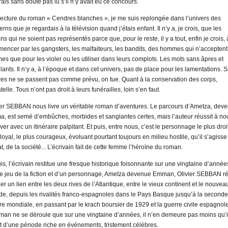
rais sans doute pas lu s’il n’y avait eu ce concours.
 lecture du roman « Cendres blanches », je me suis replongée dans l’univers des
rns que je regardais à la télévision quand j’étais enfant. Il n’y a, je crois, que les
ns qui ne soient pas représentés parce que, pour le reste, il y a tout, enfin je crois, 
encer par les gangsters, les malfaiteurs, les bandits, des hommes qui n’acceptent
es que pour les violer ou les utiliser dans leurs complots. Les mots sans âpres et
lants. Il n’y a, à l’époque et dans cet univers, pas de place pour les lamentations. S
ires ne se passent pas comme prévu, on tue. Quant à la conservation des corps,
elle. Tous n’ont pas droit à leurs funérailles, loin s’en faut.
ier SEBBAN nous livre un véritable roman d’aventures. Le parcours d’Ametza, dev
, est semé d’embûches, morbides et sanglantes certes, mais l’auteur réussit à no
ver avec un itinéraire palpitant. Et puis, entre nous, c’est le personnage le plus droit
 loyal, le plus courageux, évoluant pourtant toujours en milieu hostile, qu’il s’agisse
t, de la société... L’écrivain fait de cette femme l’héroïne du roman.
uis, l’écrivain restitue une fresque historique foisonnante sur une vingtaine d’année
le jeu de la fiction et d’un personnage, Ametza devenue Emman, Olivier SEBBAN ré
er un lien entre les deux rives de l’Atlantique, entre le vieux continent et le nouvea
e, depuis les rivalités franco-espagnoles dans le Pays Basque jusqu’à la seconde
re mondiale, en passant par le krach boursier de 1929 et la guerre civile espagnole
oman ne se déroule que sur une vingtaine d’années, il n’en demeure pas moins qu’i
it d’une période riche en événements, tristement célèbres.