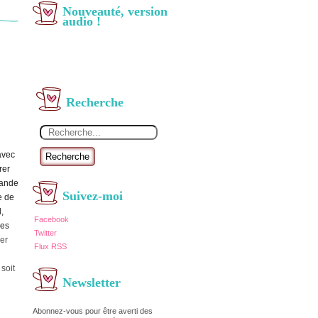
Nouveauté, version
audio !
Recherche
avec
Recherche
rer
bande
Suivez-moi
e de
,
Facebook
des
Twitter
ser
Flux RSS
soit
Newsletter
Abonnez-vous pour être averti des