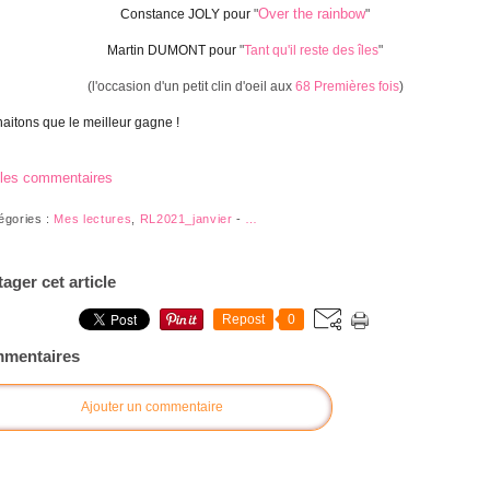
Over the rainbow
Constance JOLY pour
"
"
Martin DUMONT pour
"
Tant qu'il reste des îles
"
(l'occasion d'un petit clin d'oeil aux
68 Premières fois
)
aitons que le meilleur gagne !
 les commentaires
égories :
Mes lectures
,
RL2021_janvier
-
…
tager cet article
Repost
0
mentaires
Ajouter un commentaire