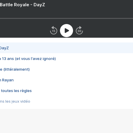
 Battle Royale - DayZ
 DayZ
 a 13 ans (et vous l'avez ignoré)
e (littéralement)
im Rayan
 toutes les règles
s les jeux vidéo
us choquant de Rockstar ? - Le scandale BULLY
e plus moche de Steam