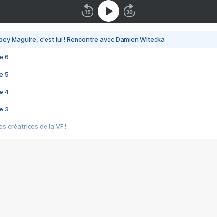
bey Maguire, c'est lui ! Rencontre avec Damien Witecka
e 6
e 5
e 4
e 3
s créatrices de la VF !
e 2
e 1
e Mektoub My Love arrive enfin ! Rencontre avec Shaïn Boumedine et Sal
i : après Toni en famille
elle réalise le bouleversant Dites lui que je l'aime