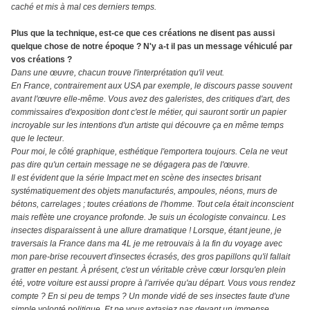
caché et mis à mal ces derniers temps.
Plus que la technique, est-ce que ces créations ne disent pas aussi
quelque chose de notre époque ? N'y a-t il pas un message véhiculé par
vos créations ?
Dans une œuvre, chacun trouve l'interprétation qu'il veut.
En France, contrairement aux USA par exemple, le discours passe souvent
avant l'œuvre elle-même. Vous avez des galeristes, des critiques d'art, des
commissaires d'exposition dont c'est le métier, qui sauront sortir un papier
incroyable sur les intentions d'un artiste qui découvre ça en même temps
que le lecteur.
Pour moi, le côté graphique, esthétique l'emportera toujours. Cela ne veut
pas dire qu'un certain message ne se dégagera pas de l'œuvre.
Il est évident que la série Impact met en scène des insectes brisant
systématiquement des objets manufacturés, ampoules, néons, murs de
bétons, carrelages ; toutes créations de l'homme. Tout cela était inconscient
mais reflète une croyance profonde. Je suis un écologiste convaincu. Les
insectes disparaissent à une allure dramatique ! Lorsque, étant jeune, je
traversais la France dans ma 4L je me retrouvais à la fin du voyage avec
mon pare-brise recouvert d'insectes écrasés, des gros papillons qu'il fallait
gratter en pestant. À présent, c'est un véritable crève cœur lorsqu'en plein
été, votre voiture est aussi propre à l'arrivée qu'au départ. Vous vous rendez
compte ? En si peu de temps ? Un monde vidé de ses insectes faute d'une
simple volonté politique. Et ne vous extasiez pas devant un immense