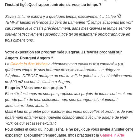
l'instant figé. Quel rapport entretenez-vous au temps ?
J'avais fait une expo il y a quelques temps, effectivement, intitulée "Ô
TEMPS" faisant référence au vers de Lamartine "Ô temps suspends ton vol"
car, comme je le disais précédemment, dans mes œuvres le temps semble
souvent effectivement suspendu, figé tel un instantané photographique en
trois dimensions.
Votre exposition est programmée jusqu'au 21 février prochain sur
Angers. Pourquoi Angers ?
La
Galerie In Arte Veritas
a découvert mon travail et m'a contacté il y a
quelques temps. je suis heureux de cette collaboration. Le dirigeant
Stéphane DEBOST pratique un vrai travail de galeriste et cet établissement
de 600 m2 est une institution à Angers.
Et après ? Vous avez des projets ?
Bien sûr, les temps ne sont pas propices aux projets de toutes sortes et une
grande partie de mes collectionneurs sont étrangers et notamment
américains, donc absents.
Mais il faut en profiter pour explorer des voies nouvelles et produire. Je vais
également entamer une nouvelle collaboration avec une galerie de New
York, ce qui est assez excitant.
Pour celles et ceux qui nous lisent, je ne peux que vous inviter à visiter cette
exposition absolument remarquable. Infos pratiques : la
Galerie In Arte