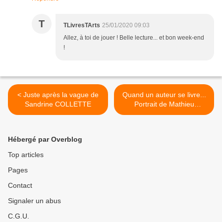
T
TLivresTArts
25/01/2020 09:03
Allez, à toi de jouer ! Belle lecture... et bon week-end
!
< Juste après la vague de
Quand un auteur se livre...
Sandrine COLLETTE
Portrait de Mathieu
MENEGAUX ! >
Hébergé par Overblog
Top articles
Pages
Contact
Signaler un abus
C.G.U.