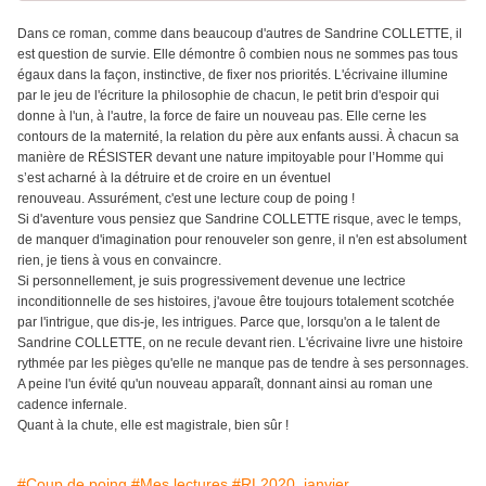
Dans ce roman, comme dans beaucoup d'autres de Sandrine COLLETTE, il
est question de survie. Elle démontre ô combien nous ne sommes pas tous
égaux dans la façon, instinctive, de fixer nos priorités. L'écrivaine illumine
par le jeu de l'écriture la philosophie de chacun, le petit brin d'espoir qui
donne à l'un, à l'autre, la force de faire un nouveau pas. Elle cerne les
contours de la maternité, la relation du père aux enfants aussi. À chacun sa
manière de RÉSISTER devant une nature impitoyable pour l’Homme qui
s’est acharné à la détruire et de croire en un éventuel
renouveau. Assurément, c'est une lecture coup de poing !
Si d'aventure vous pensiez que Sandrine COLLETTE risque, avec le temps,
de manquer d'imagination pour renouveler son genre, il n'en est absolument
rien, je tiens à vous en convaincre.
Si personnellement, je suis progressivement devenue une lectrice
inconditionnelle de ses histoires, j'avoue être toujours totalement scotchée
par l'intrigue, que dis-je, les intrigues. Parce que, lorsqu'on a le talent de
Sandrine COLLETTE, on ne recule devant rien. L'écrivaine livre une histoire
rythmée par les pièges qu'elle ne manque pas de tendre à ses personnages.
A peine l'un évité qu'un nouveau apparaît, donnant ainsi au roman une
cadence infernale.
Quant à la chute, elle est magistrale, bien sûr !
#Coup de poing
#Mes lectures
#RL2020_janvier