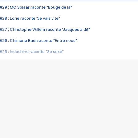
#29 : MC Solaar raconte "Bouge de là"
28 : Lorie raconte "Je vais vite"
#27 : Christophe Willem raconte "Jacques a dit"
#26 : Chimène Badi raconte "Entre nous"
#25 : Indochine raconte "3e sexe"
#24 : Zaho raconte "C'est chelou"
#23 : Patrick Bruel raconte "Au café des délices"
#22 : Kyo raconte "Le chemin"
#21 : Nolwenn Leroy raconte "Cassé"
#20 : Patrick Hernandez raconte "Born to be alive"
#19 : Lorie raconte "Près de moi"
#18 : Michael Jones raconte "A nos actes manqués" (avec Jean-Jacque