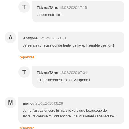
T
TLivresTArts
15/02/2020 17:15
Ohlala ouiiiiiiiiii !
A
Antigone
12/02/2020 21:31
Je serais curieuse oui de tenter ce livre. Il semble très fort !
Répondre
T
TLivresTArts
13/02/2020 07:34
Tu as sacrément raison Antigone !
M
manou
25/01/2020 08:28
Je ne l'ai pas encore lu mais je vois que beaucoup de
lecteurs comme toi, ont encore une fois adoré cette lecture...
Répondre