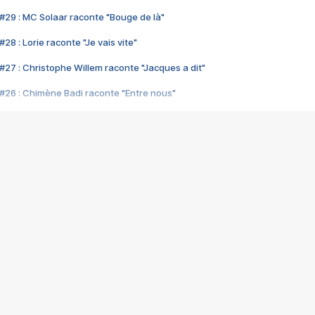
#29 : MC Solaar raconte "Bouge de là"
28 : Lorie raconte "Je vais vite"
#27 : Christophe Willem raconte "Jacques a dit"
#26 : Chimène Badi raconte "Entre nous"
#25 : Indochine raconte "3e sexe"
#24 : Zaho raconte "C'est chelou"
#23 : Patrick Bruel raconte "Au café des délices"
#22 : Kyo raconte "Le chemin"
#21 : Nolwenn Leroy raconte "Cassé"
#20 : Patrick Hernandez raconte "Born to be alive"
#19 : Lorie raconte "Près de moi"
#18 : Michael Jones raconte "A nos actes manqués" (avec Jean-Jacque