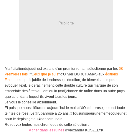
Publicité
Ma #citationdujeudi est extraite d'un premier roman sélectionné par les
68
Premières fois
: "
Ceux que je suis
" d'Olivier DORCHAMPS aux
éditions
Finitude
, un petit jubilé de tendresse, d'émotion, de bienveillance pour
évoquer l'exil, le déracinement, cette double culture qui marque de son
empreinte des êtres qui ont eu la
(
mal)chance de naître dans un autre pays
que celui dans lequel ils vivent tous les jours.
Je vous le conseille absolument.
Et puisque nous clôturons aujourd'hui le mois d'#Octobrerose, elle est toute
teintée de rose. Le #rubanrose a 25 ans. #Tousunispourunememecouleur et
pour le dépistage du #cancerdusein.
Retrouvez toutes mes chroniques de cette sélection :
A crier dans les ruines
d'Alexandra KOSZELYK