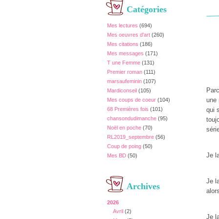
Catégories
Mes lectures
(694)
Mes oeuvres d'art
(260)
Mes citations
(186)
Mes messages
(171)
T une Femme
(131)
Premier roman
(111)
marsaufeminin
(107)
Parc
Mardiconseil
(105)
une 
Mes coups de coeur
(104)
68 Premières fois
(101)
qui 
chansondudimanche
(95)
touj
Noël en poche
(70)
séri
RL2019_septembre
(56)
Coup de poing
(50)
Je l
Mes BD
(50)
Je l
Archives
alor
2026
Avril
(2)
Je l