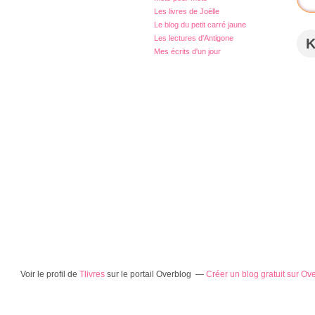
Les livres de Joëlle
Le blog du petit carré jaune
Les lectures d'Antigone
Mes écrits d'un jour
Voir le profil de
Tlivres
sur le portail Overblog
Créer un blog gratuit sur Ov