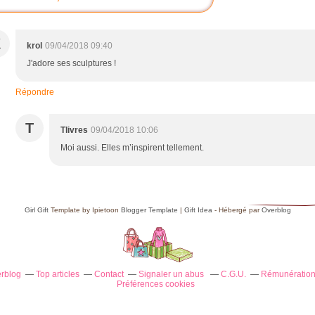
K
krol
09/04/2018 09:40
J'adore ses sculptures !
Répondre
T
Tlivres
09/04/2018 10:06
Moi aussi. Elles m’inspirent tellement.
Girl Gift
Template by Ipietoon
Blogger Template
|
Gift Idea
- Hébergé par
Overblog
erblog
Top articles
Contact
Signaler un abus
C.G.U.
Rémunération 
Préférences cookies