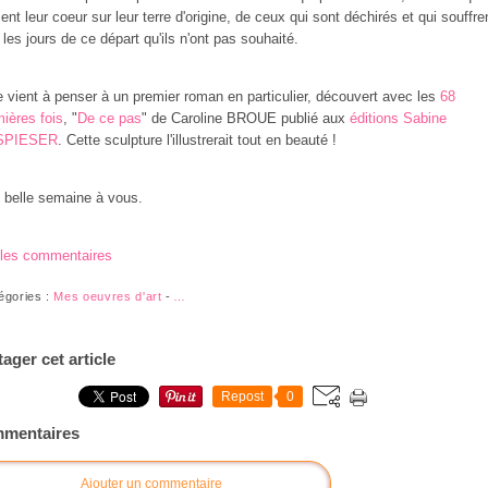
sent leur coeur sur leur terre d'origine, de ceux qui sont déchirés et qui souffre
 les jours de ce départ qu'ils n'ont pas souhaité.
e vient à penser à un premier roman en particulier, découvert avec les
68
ières fois
, "
De ce pas
" de Caroline BROUE publié aux
éditions Sabine
SPIESER
. Cette sculpture l'illustrerait tout en beauté !
 belle semaine à vous.
 les commentaires
égories :
Mes oeuvres d'art
-
…
tager cet article
Repost
0
mentaires
Ajouter un commentaire