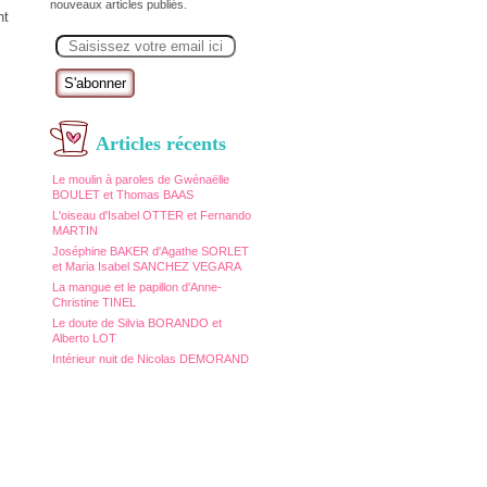
nouveaux articles publiés.
nt
E
m
a
i
l
Articles récents
Le moulin à paroles de Gwénaëlle
BOULET et Thomas BAAS
L'oiseau d'Isabel OTTER et Fernando
MARTIN
Joséphine BAKER d'Agathe SORLET
et Maria Isabel SANCHEZ VEGARA
La mangue et le papillon d'Anne-
Christine TINEL
Le doute de Silvia BORANDO et
Alberto LOT
Intérieur nuit de Nicolas DEMORAND