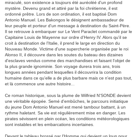
miraculé, son existence a toujours été auréoléé d'un profond
mystère. Devenu grand et attiré par la foi chrétienne, il est
ordonné prêtre. Lors de son ordination, il est baptisé Dom
Antonio Manuel. Les Bakongos le désignent ambassadeur de
leur peuple et porteur d'un message à destination du Saint-Père.
Il se retrouve à embarquer sur Le Vent Paraclet commandé par le
Capitaine Louis de Mayenne sur ordre d’Henry IV. Alors qu'il se
croit à destination de l'Italie, il prend le large en direction du
Nouveau Monde. Victime d'une supercherie organisée par le roi
Alonso II, il découvre dans les soutes du bateau des dizaines
d'esclaves vendus comme des marchandises et faisant l'objet de
la plus grande ignominie. Son voyage durera trois ans, trois
longues années pendant lesquelles il découvrira la condition
humaine dans ce qu'elle a de plus barbare mais ce n'est pas tout,
et là commence une autre histoire...
Ce roman historique, sous la plume de Wilfried N'SONDE devient
une véritable épopée. Semé d'embûches, le parcours initiatique
du jeune Dom Antonio Manuel est mené tambour battant, à un
rythme haletant. Sa vie est régulièrement mise en danger. Les
pirates sévissent en plein océan, les conditions météorologiques
sont instables et les embarcations incertaines.
Devant le tableau brossé par l'Homme qui devient un loup pour