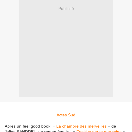
Publicité
Actes Sud
Après un feel good book, «
La chambre des merveilles
» de
Julien SANDREL, un roman familial, «
Fugitive parce que reine
»