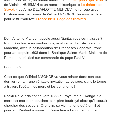
de Violaine HUISMAN et un roman historique, «
Le théâtre de
Slávek
» de Anne DELAFLOTTE MEHDEVI, je renoue avec
l’histoire avec le roman de Wilfried N’SONDE, lui aussi en lice
pour le #Prixdulivre
France bleu
_
Page des libraires
.
Dom Antonio Manuel, appelé aussi Nigrita, vous connaissez ?
Non ! Son buste en marbre noir, sculpté par l’artiste Stefano
Mademo, avec la collaboration de Francesco Caporale, trône
pourtant depuis 1608 dans la Basilique Sainte-Marie-Majeure de
Rome. Il fut réalisé sur commande du pape Paul V.
Pourquoi ?
C'est ce que Wilfried N'SONDE va vous relater dans son tout
dernier roman, une véritable invitation au voyage, dans le temps,
à travers l’océan, les mers et les continents !
Nsaku Ne Vunda est né vers 1583 au royaume du Kongo. Sa
mère est morte en couches, son père foudroyé alors qu'il courait
chercher des secours. Orphelin, sa vie n'a tenu qu'à un fil et
pourtant, l'enfant a survécu. Considéré à l'époque comme un