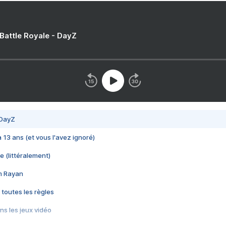
 Battle Royale - DayZ
 DayZ
 a 13 ans (et vous l'avez ignoré)
e (littéralement)
im Rayan
 toutes les règles
s les jeux vidéo