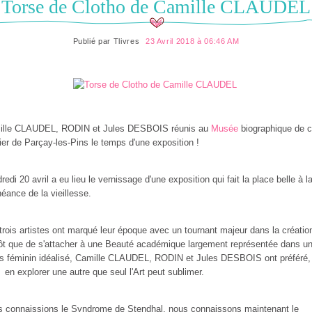
Torse de Clotho de Camille CLAUDEL
Publié par
Tlivres
23 Avril 2018 à 06:46 AM
ille CLAUDEL, RODIN et Jules DESBOIS réunis au
Musée
biographique de 
ier de Parçay-les-Pins le temps d'une exposition !
redi 20 avril a eu lieu le vernissage d'une exposition qui fait la place belle à l
éance de la vieillesse.
trois artistes ont marqué leur époque avec un tournant majeur dans la créatio
ôt que de s'attacher à une Beauté académique largement représentée dans u
s féminin idéalisé, Camille CLAUDEL, RODIN et Jules DESBOIS ont préféré,
 en explorer une autre que seul l'Art peut sublimer.
 connaissions le Syndrome de Stendhal, nous connaissons maintenant le