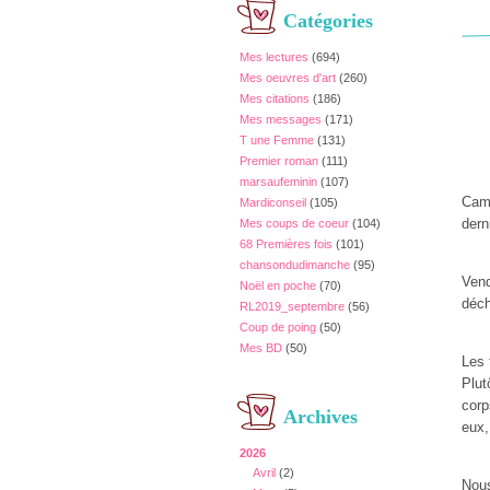
Catégories
Mes lectures
(694)
Mes oeuvres d'art
(260)
Mes citations
(186)
Mes messages
(171)
T une Femme
(131)
Premier roman
(111)
marsaufeminin
(107)
Cam
Mardiconseil
(105)
dern
Mes coups de coeur
(104)
68 Premières fois
(101)
chansondudimanche
(95)
Vend
Noël en poche
(70)
déch
RL2019_septembre
(56)
Coup de poing
(50)
Mes BD
(50)
Les 
Plut
corp
Archives
eux,
2026
Avril
(2)
Nous