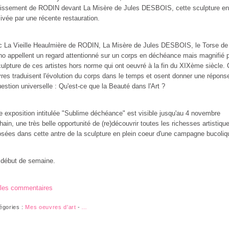
issement de RODIN devant La Misère de Jules DESBOIS, cette sculpture en
livée par une récente restauration.
 La Vieille Heaulmière de RODIN, La Misère de Jules DESBOIS, le Torse de
ho appellent un regard attentionné sur un corps en déchéance mais magnifié 
culpture de ces artistes hors norme qui ont oeuvré à la fin du XIXème siècle.
res traduisent l'évolution du corps dans le temps et osent donner une répons
uestion universelle : Qu'est-ce que la Beauté dans l'Art ?
e exposition intitulée "Sublime déchéance" est visible jusqu'au 4 novembre
hain, une très belle opportunité de (re)découvrir toutes les richesses artistiqu
sées dans cette antre de la sculpture en plein coeur d'une campagne bucoliq
 début de semaine.
 les commentaires
égories :
Mes oeuvres d'art
-
…