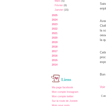
Mars
(5)
Sais
Février
(6)
enjo
Janvier
(15)
2025
2024
Avec
2023
Clot
2022
la s
2021
oeuv
2020
la q
2019
2018
2017
Cett
2016
proc
2015
expo
2014
Bon
Liens
Voir
Ma page facebook
Mon compte Instagram
Cat
Mon compte twitter
Sur la route de Jostein
Mots pour mots