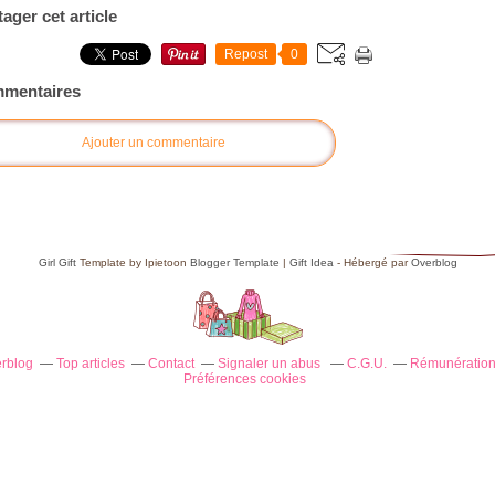
tager cet article
Repost
0
mentaires
Ajouter un commentaire
Girl Gift
Template by Ipietoon
Blogger Template
|
Gift Idea
- Hébergé par
Overblog
erblog
Top articles
Contact
Signaler un abus
C.G.U.
Rémunération 
Préférences cookies