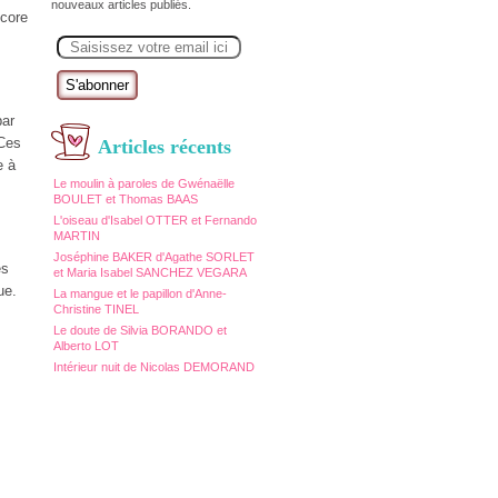
nouveaux articles publiés.
core
E
m
a
i
l
par
 Ces
Articles récents
e à
Le moulin à paroles de Gwénaëlle
BOULET et Thomas BAAS
L'oiseau d'Isabel OTTER et Fernando
MARTIN
Joséphine BAKER d'Agathe SORLET
es
et Maria Isabel SANCHEZ VEGARA
ue.
La mangue et le papillon d'Anne-
Christine TINEL
Le doute de Silvia BORANDO et
Alberto LOT
Intérieur nuit de Nicolas DEMORAND