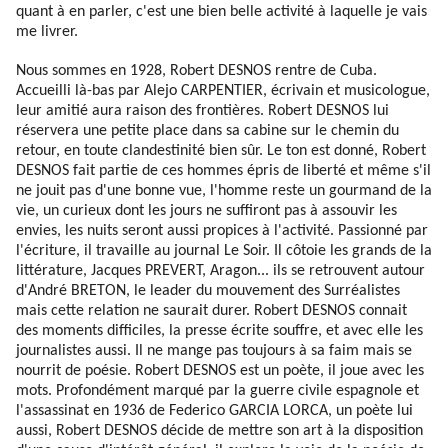
quant à en parler, c'est une bien belle activité à laquelle je vais
me livrer.
Nous sommes en 1928, Robert DESNOS rentre de Cuba.
Accueilli là-bas par Alejo CARPENTIER, écrivain et musicologue,
leur amitié aura raison des frontières. Robert DESNOS lui
réservera une petite place dans sa cabine sur le chemin du
retour, en toute clandestinité bien sûr. Le ton est donné, Robert
DESNOS fait partie de ces hommes épris de liberté et même s'il
ne jouit pas d'une bonne vue, l'homme reste un gourmand de la
vie, un curieux dont les jours ne suffiront pas à assouvir les
envies, les nuits seront aussi propices à l'activité. Passionné par
l'écriture, il travaille au journal Le Soir. Il côtoie les grands de la
littérature, Jacques PREVERT, Aragon... ils se retrouvent autour
d'André BRETON, le leader du mouvement des Surréalistes
mais cette relation ne saurait durer. Robert DESNOS connait
des moments difficiles, la presse écrite souffre, et avec elle les
journalistes aussi. Il ne mange pas toujours à sa faim mais se
nourrit de poésie. Robert DESNOS est un poète, il joue avec les
mots. Profondément marqué par la guerre civile espagnole et
l'assassinat en 1936 de Federico GARCIA LORCA, un poète lui
aussi, Robert DESNOS décide de mettre son art à la disposition