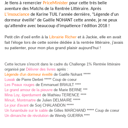
Je tiens à remercier
PriceMinister
pour cette très belle
aventure des Matchs de la Rentrée Littéraire. Après
L'insouciance
de Karine TUIL l'année dernière, "Légende d'un
dormeur éveillé" de Gaëlle NOHANT cette année, je ne peux
qu'attendre avec beaucoup d'impatience l'édition 2018 !
Petit clin d'oeil enfin à la
Librairie Richer
et à Jackie, elle en avait
fait l'éloge lors de cette soirée dédiée à la rentrée littéraire, j'avais
su patienter, pour mon plus grand plaisir aujourd'hui !
Cette lecture s'inscrit dans le cadre du Challenge 1% Rentrée littéraire
organisé par
Délivrer des livres
après :
Légende d'un dormeur éveillé
de Gaëlle Nohant *****
Luwak
de Pierre Derbré ***** Coup de coeur
Les Peaux rouges
de Emmanuel BRAULT ****
Le grand amour de la pieuvre
de Marie BERNE ***
Mina Loy, éperdument
de Mathieu TERENCE ****
Minuit, Montmartre
de Julien DELMAIRE *****
Le jour d'avant
de Sorj CHALANDON *****
Un funambule sur le sable
de Gilles MARCHAND ***** Coup de coeur
Un dimanche de révolution
de Wendy GUERRA ****