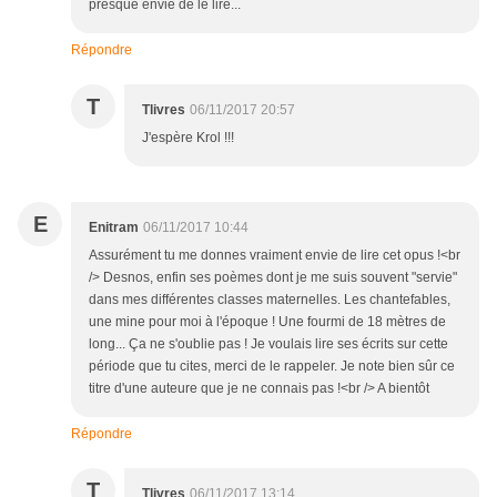
presque envie de le lire...
Répondre
T
Tlivres
06/11/2017 20:57
J'espère Krol !!!
E
Enitram
06/11/2017 10:44
Assurément tu me donnes vraiment envie de lire cet opus !<br
/> Desnos, enfin ses poèmes dont je me suis souvent "servie"
dans mes différentes classes maternelles. Les chantefables,
une mine pour moi à l'époque ! Une fourmi de 18 mètres de
long... Ça ne s'oublie pas ! Je voulais lire ses écrits sur cette
période que tu cites, merci de le rappeler. Je note bien sûr ce
titre d'une auteure que je ne connais pas !<br /> A bientôt
Répondre
T
Tlivres
06/11/2017 13:14