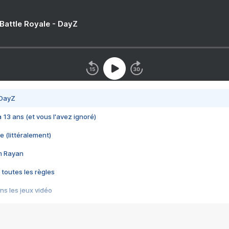
 Battle Royale - DayZ
 DayZ
 a 13 ans (et vous l'avez ignoré)
e (littéralement)
im Rayan
 toutes les règles
s les jeux vidéo
us choquant de Rockstar ? - Le scandale BULLY
e plus moche de Steam