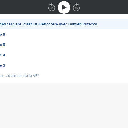
bey Maguire, c'est lui ! Rencontre avec Damien Witecka
e 6
e 5
e 4
e 3
s créatrices de la VF !
e 2
e 1
e Mektoub My Love arrive enfin ! Rencontre avec Shaïn Boumedine et Sal
i : après Toni en famille
elle réalise le bouleversant Dites lui que je l'aime