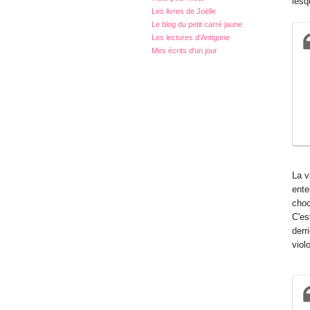
lesq
Les livres de Joëlle
Le blog du petit carré jaune
Les lectures d'Antigone
Mes écrits d'un jour
La v
ente
choc
C'es
derr
viol