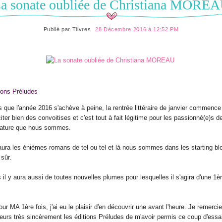
a sonate oubliée de Christiana MORE
Publié par
Tlivres
28 Décembre 2016 à 12:52 PM
ions Préludes
s que l'année 2016 s'achève à peine, la rentrée littéraire de janvier commence
iter bien des convoitises et c'est tout à fait légitime pour les passionné(e)s d
érature que nous sommes.
 aura les énièmes romans de tel ou tel et là nous sommes dans les starting bl
 sûr.
 il y aura aussi de toutes nouvelles plumes pour lesquelles il s'agira d'une 1è
our MA 1ère fois, j'ai eu le plaisir d'en découvrir une avant l'heure. Je remercie
lleurs très sincèrement les éditions Préludes de m'avoir permis ce coup d'essa