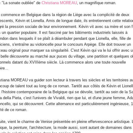
 "La sonate oubliée" de
Christiana MOREAU
, un magnifique roman.
 commence en Belgique dans la région de Liège avec la complicité de deux
escents, Kévin et Lionella. Amis de longue date, ils entretiennent cette relatio
ré la pression sociale de leur environnement. Kévin vit avec sa mère et son f
 un quartier populaire. Il est fasciné par les bâtiments industriels laissés à
andon dans lesquels il se plaît à déambuler pendant que Lionella, elle, fille de
ciens, s'entraîne au violoncelle pour le concours Arpège. Elle doit trouver un
eau original pour marquer sa singularité. C'est Kévin qui va le lui offrir avec 
 belle découverte au marché aux puces du village, une partition et quelques o
onnels datant du XVIIIème siècle. Là commence alors une toute nouvelle
ire...
stiana MOREAU va guider son lecteur à travers les siècles et les territoires a
coup de talent tout au long de ce roman. Tantôt aux côtés de Kévin et Lionell
t l'histoire contemporaine de la Belgique qui se dévoile, tantôt au sein de la S
a della Pieta, c'est l'univers de Vivaldi, rien que lui, et d'une jeune femme, Ad
oncello, qui se découvrent. Cette alternance est particulièrement ingénieuse, 
ité de ce roman.
ite, vient le charme de Venise présentée en pleine effervescence artistique. 
que, la peinture, l'architecture, la mode aussi, sont autant de domaines dans