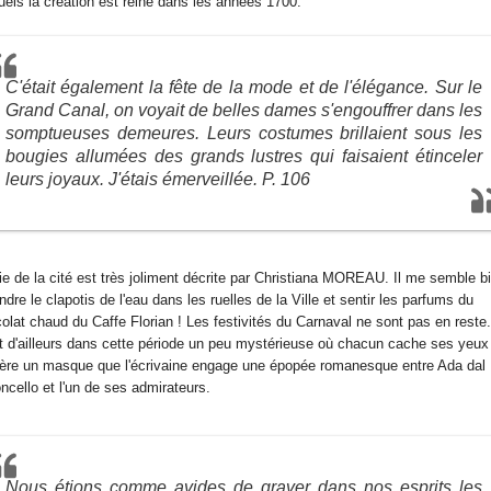
uels la création est reine dans les années 1700.
C'était également la fête de la mode et de l'élégance. Sur le
Grand Canal, on voyait de belles dames s'engouffrer dans les
somptueuses demeures. Leurs costumes brillaient sous les
bougies allumées des grands lustres qui faisaient étinceler
leurs joyaux. J'étais émerveillée. P. 106
ie de la cité est très joliment décrite par Christiana MOREAU. Il me semble b
ndre le clapotis de l'eau dans les ruelles de la Ville et sentir les parfums du
olat chaud du Caffe Florian ! Les festivités du Carnaval ne sont pas en reste.
t d'ailleurs dans cette période un peu mystérieuse où chacun cache ses yeux
ière un masque que l'écrivaine engage une épopée romanesque entre Ada dal
oncello et l'un de ses admirateurs.
Nous étions comme avides de graver dans nos esprits les