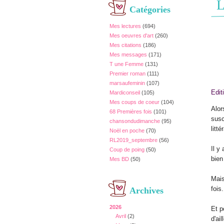
L
Catégories
Mes lectures
(694)
Mes oeuvres d'art
(260)
Mes citations
(186)
Mes messages
(171)
T une Femme
(131)
Premier roman
(111)
marsaufeminin
(107)
Edit
Mardiconseil
(105)
Mes coups de coeur
(104)
Alor
68 Premières fois
(101)
susc
chansondudimanche
(95)
litt
Noël en poche
(70)
RL2019_septembre
(56)
Il y
Coup de poing
(50)
bien
Mes BD
(50)
Mais
fois.
Archives
2026
Et p
Avril
(2)
d'ai