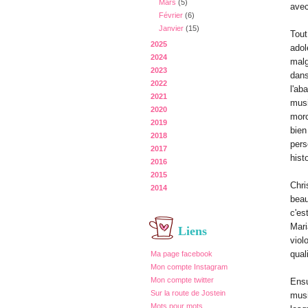
Mars
(5)
avec
Février
(6)
Janvier
(15)
Tout
2025
adol
2024
malg
2023
dans
2022
l'ab
2021
musi
2020
morc
2019
bien
2018
pers
2017
histo
2016
2015
Chri
2014
beau
c'es
Mari
Liens
viol
qual
Ma page facebook
Mon compte Instagram
Mon compte twitter
Ensu
Sur la route de Jostein
musi
Mots pour mots