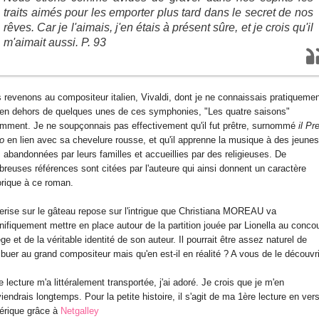
traits aimés pour les emporter plus tard dans le secret de nos
rêves. Car je l'aimais, j'en étais à présent sûre, et je crois qu'il
m'aimait aussi. P. 93
 revenons au compositeur italien, Vivaldi, dont je ne connaissais pratiqueme
 en dehors de quelques unes de ces symphonies, "Les quatre saisons"
mment. Je ne soupçonnais pas effectivement qu'il fut prêtre, surnommé
il Pr
so
en lien avec sa chevelure rousse, et qu'il apprenne la musique à des jeunes
es abandonnées par leurs familles et accueillies par des religieuses. De
reuses références sont citées par l'auteure qui ainsi donnent un caractère
orique à ce roman.
erise sur le gâteau repose sur l'intrigue que Christiana MOREAU va
ifiquement mettre en place autour de la partition jouée par Lionella au conco
ge et de la véritable identité de son auteur. Il pourrait être assez naturel de
tribuer au grand compositeur mais qu'en est-il en réalité ? A vous de le découvrir
e lecture m'a littéralement transportée, j'ai adoré. Je crois que je m'en
iendrais longtemps. Pour la petite histoire, il s'agit de ma 1ère lecture en ver
érique grâce à
Netgalley