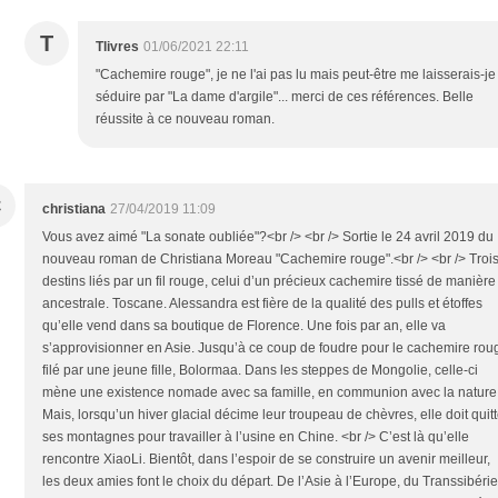
T
Tlivres
01/06/2021 22:11
"Cachemire rouge", je ne l'ai pas lu mais peut-être me laisserais-je
séduire par "La dame d'argile"... merci de ces références. Belle
réussite à ce nouveau roman.
C
christiana
27/04/2019 11:09
Vous avez aimé "La sonate oubliée"?<br /> <br /> Sortie le 24 avril 2019 du
nouveau roman de Christiana Moreau "Cachemire rouge".<br /> <br /> Troi
destins liés par un fil rouge, celui d’un précieux cachemire tissé de manière
ancestrale. Toscane. Alessandra est fière de la qualité des pulls et étoffes
qu’elle vend dans sa boutique de Florence. Une fois par an, elle va
s’approvisionner en Asie. Jusqu’à ce coup de foudre pour le cachemire rou
filé par une jeune fille, Bolormaa. Dans les steppes de Mongolie, celle-ci
mène une existence nomade avec sa famille, en communion avec la nature
Mais, lorsqu’un hiver glacial décime leur troupeau de chèvres, elle doit quitt
ses montagnes pour travailler à l’usine en Chine. <br /> C’est là qu’elle
rencontre XiaoLi. Bientôt, dans l’espoir de se construire un avenir meilleur,
les deux amies font le choix du départ. De l’Asie à l’Europe, du Transsibéri