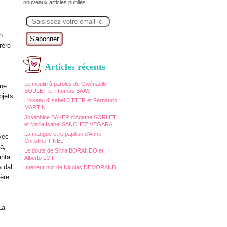
nouveaux articles publiés.
E
m
a
n
i
l
rère
Articles récents
Le moulin à paroles de Gwénaëlle
une
BOULET et Thomas BAAS
bjets
L'oiseau d'Isabel OTTER et Fernando
MARTIN
Joséphine BAKER d'Agathe SORLET
et Maria Isabel SANCHEZ VEGARA
La mangue et le papillon d'Anne-
vec
Christine TINEL
a,
Le doute de Silvia BORANDO et
anta
Alberto LOT
a dal
Intérieur nuit de Nicolas DEMORAND
1ère
La