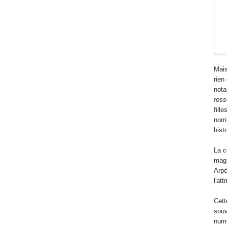
Mais
rien
nota
ros
fill
nomb
hist
La c
magn
Arpè
l'at
Cett
souv
num