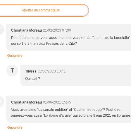
Ajouter un commentaire
C
Christiana Moreau
21/02/2023 07:00
Peut-être aimerez-vous aussi mon nouveau roman "La nuit de la tarentelle"
qui sort le 2 mars aux Presses de la Cité?
Répondre
T
Tlivres
22/02/2023 18:41
Qui sait ?
C
Christiana Moreau
01/06/2021 15:45
Vous avez aimé "La sonate oubliée" et "Cachemire rouge"? Peut-être
aimerez-vous aussi "La dame d'argile" qui sortira le 9 juin 2021 en librairies
Répondre