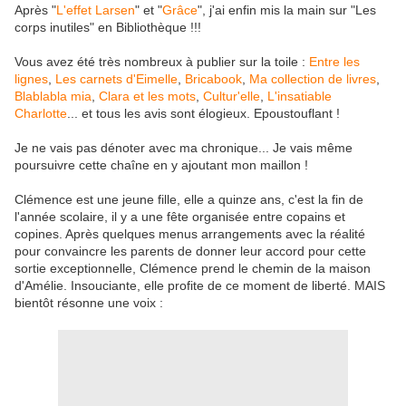
Après "
L'effet Larsen
" et "
Grâce
", j'ai enfin mis la main sur "Les
corps inutiles" en Bibliothèque !!!
Vous avez été très nombreux à publier sur la toile :
Entre les
lignes
,
Les carnets d'Eimelle
,
Bricabook
,
Ma collection de livres
,
Blablabla mia
,
Clara et les mots
,
Cultur'elle
,
L'insatiable
Charlotte
... et tous les avis sont élogieux. Epoustouflant !
Je ne vais pas dénoter avec ma chronique... Je vais même
poursuivre cette chaîne en y ajoutant mon maillon !
Clémence est une jeune fille, elle a quinze ans, c'est la fin de
l'année scolaire, il y a une fête organisée entre copains et
copines. Après quelques menus arrangements avec la réalité
pour convaincre les parents de donner leur accord pour cette
sortie exceptionnelle, Clémence prend le chemin de la maison
d'Amélie. Insouciante, elle profite de ce moment de liberté. MAIS
bientôt résonne une voix :