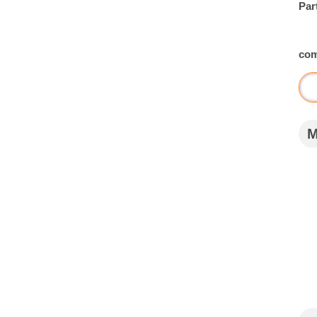
Par
com