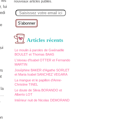
 les
nouveaux articles publiés.
, lui
E
edi
m
a
i
ie
l
Articles récents
ui
Le moulin à paroles de Gwénaëlle
BOULET et Thomas BAAS
L'oiseau d'Isabel OTTER et Fernando
MARTIN
rs
Joséphine BAKER d'Agathe SORLET
et Maria Isabel SANCHEZ VEGARA
nt
La mangue et le papillon d'Anne-
Christine TINEL
 la
Le doute de Silvia BORANDO et
...
Alberto LOT
.
Intérieur nuit de Nicolas DEMORAND
on