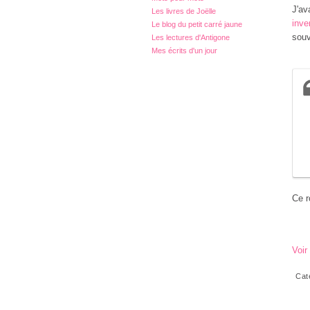
J'av
Les livres de Joëlle
inve
Le blog du petit carré jaune
souv
Les lectures d'Antigone
Mes écrits d'un jour
Ce r
Voir
Cat