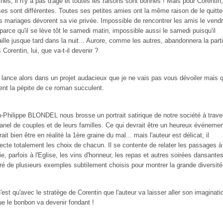
ines, il n'y a pas d'âge et toutes les raisons sont bonnes ! Mais pour Corentin,
es sont différentes. Toutes ses petites amies ont la même raison de le quitter
s mariages dévorent sa vie privée. Impossible de rencontrer les amis le vendr
 parce qu'il se lève tôt le samedi matin, impossible aussi le samedi puisqu'il
aille jusque tard dans la nuit... Aurore, comme les autres, abandonnera la part
 Corentin, lui, que va-t-il devenir ?
e lance alors dans un projet audacieux que je ne vais pas vous dévoiler mais q
ent la pépite de ce roman succulent.
-Philippe BLONDEL nous brosse un portrait satirique de notre société à trave
anel de couples et de leurs familles. Ce qui devrait être un heureux événeme
rait bien être en réalité la 1ère graine du mal... mais l'auteur est délicat, il
ecte totalement les choix de chacun. Il se contente de relater les passages à
ie, parfois à l'Eglise, les vins d'honneur, les repas et autres soirées dansantes
ré de plusieurs exemples subtilement choisis pour montrer la grande diversité
'est qu'avec le stratège de Corentin que l'auteur va laisser aller son imaginati
ue le bonbon va devenir fondant !