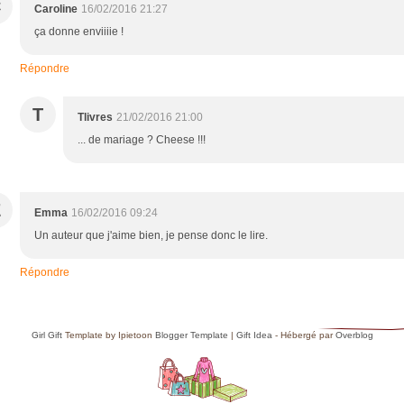
C
Caroline
16/02/2016 21:27
ça donne enviiiie !
Répondre
T
Tlivres
21/02/2016 21:00
... de mariage ? Cheese !!!
E
Emma
16/02/2016 09:24
Un auteur que j'aime bien, je pense donc le lire.
Répondre
Girl Gift
Template by Ipietoon
Blogger Template
|
Gift Idea
- Hébergé par
Overblog