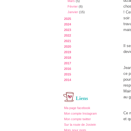
diza
Mars
(5)
chos
Février
(6)
! Ce
Janvier
(15)
soir
2025
trav
2024
mais
2023
2022
2021
Il s
2020
devi
2019
2018
2017
Jean
2016
ce p
2015
pour
2014
resp
Mair
au g
Liens
Ma page facebook
Ce n
Mon compte Instagram
et q
Mon compte twitter
Sur la route de Jostein
Mots pour mots