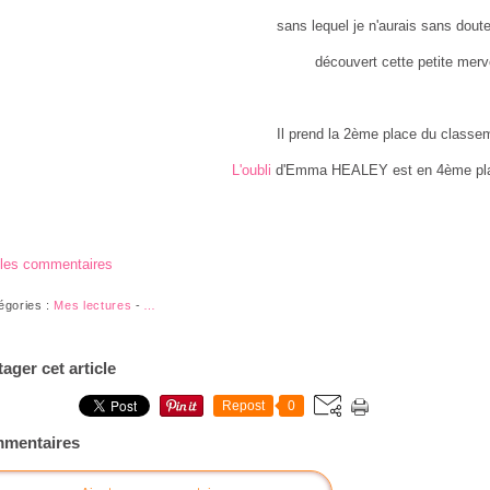
sans lequel je n'aurais sans dout
découvert cette petite merve
Il prend la 2ème place du classe
L'oubli
d'Emma HEALEY est en 4ème pla
 les commentaires
égories :
Mes lectures
-
…
tager cet article
Repost
0
mentaires