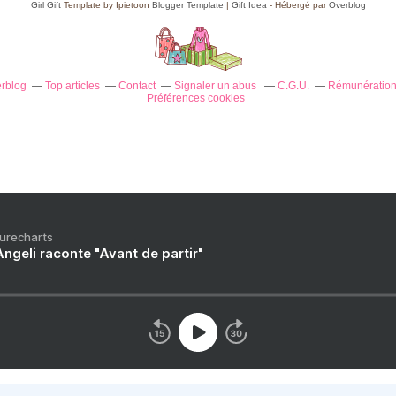
Girl Gift
Template by Ipietoon
Blogger Template
|
Gift Idea
- Hébergé par
Overblog
erblog
Top articles
Contact
Signaler un abus
C.G.U.
Rémunération 
Préférences cookies
Purecharts
ngeli raconte "Avant de partir"