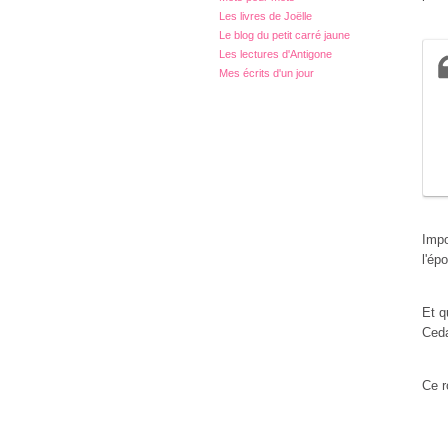
Les livres de Joëlle
Le blog du petit carré jaune
Les lectures d'Antigone
Mes écrits d'un jour
Impo
l'ép
Et q
Ceda
Ce r