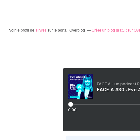
Voir le profil de
Tlivres
sur le portail Overblog
Créer un blog gratuit sur Ov
FACE A - un podcast 
FACE A #30 : Eve A
0:00