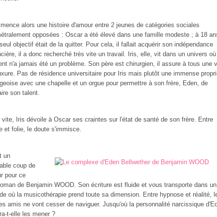
ence alors une histoire d'amour entre 2 jeunes de catégories sociales
étralement opposées : Oscar a été élevé dans une famille modeste ; à 18 an
seul objectif était de la quitter. Pour cela, il fallait acquérir son indépendance
ncière, il a donc recherché très vite un travail. Iris, elle, vit dans un univers où
gent n'a jamais été un problème. Son père est chirurgien, il assure à tous une v
uxure. Pas de résidence universitaire pour Iris mais plutôt une immense propri
geoise avec une chapelle et un orgue pour permettre à son frère, Eden, de
aire son talent.
 vite, Iris dévoile à Oscar ses craintes sur l'état de santé de son frère. Entre
e et folie, le doute s'immisce.
t un
table coup de
r pour ce
roman de Benjamin WOOD. Son écriture est fluide et vous transporte dans un
e où la musicothérapie prend toute sa dimension. Entre hypnose et réalité, l
es amis ne vont cesser de naviguer. Jusqu'où la personnalité narcissique d'E
ra-t-elle les mener ?