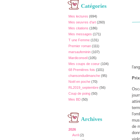
Catégories
Mes lectures
(694)
Mes oeuvres d'art
(260)
Mes citations
(186)
Mes messages
(171)
T une Femme
(131)
Premier roman
(111)
marsaufeminin
(107)
Mardiconseil
(105)
Mes coups de coeur
(104)
l'an
68 Premières fois
(101)
chansondudimanche
(95)
Pri
Noël en poche
(70)
RL2019_septembre
(56)
Osca
Coup de poing
(50)
jour
Mes BD
(50)
atti
term
l'om
Archives
musi
de m
2026
donn
Avril
(2)
viol