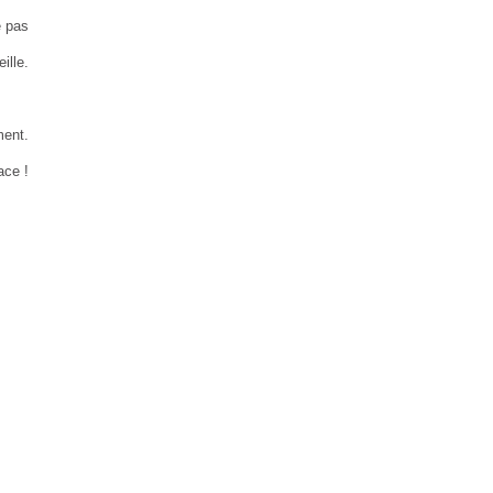
e pas
ille.
ment.
ce !