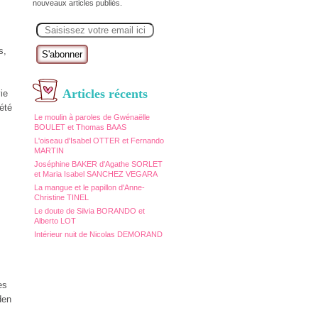
nouveaux articles publiés.
E
m
a
s,
i
l
Articles récents
ie
été
Le moulin à paroles de Gwénaëlle
BOULET et Thomas BAAS
L'oiseau d'Isabel OTTER et Fernando
MARTIN
Joséphine BAKER d'Agathe SORLET
et Maria Isabel SANCHEZ VEGARA
La mangue et le papillon d'Anne-
Christine TINEL
Le doute de Silvia BORANDO et
Alberto LOT
Intérieur nuit de Nicolas DEMORAND
es
den