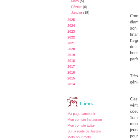
Mars
(5)
Février
(6)
Janvier
(15)
Comm
2025
diam
2024
son 
2023
fina
2022
l'ar
2021
de l
2020
bour
2019
parf
2018
2017
2016
Très
2015
géni
2014
C'es
Liens
véri
coeu
Ma page facebook
1er 
Mon compte Instagram
mond
Mon compte twitter
jeun
Sur la route de Jostein
pour
Mots pour mots