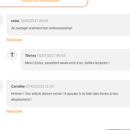
Ajouter un commentaire
E
enna
30/06/2017 09:25
Je partage vraiment ton enthousiasme!
Répondre
T
Tlivres
01/07/2017 09:54
Merci Enna, excellent week-end à toi, belles lectures !
C
Caroline
07/02/2015 11:55
Hmmm ! Ton article donne envie ! A ajouter à la liste-des-livres-à-lire-
absolument !
Répondre