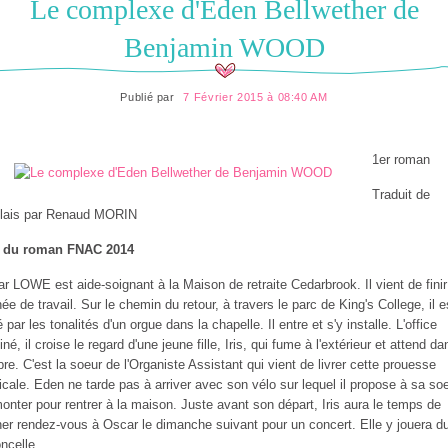
Le complexe d'Eden Bellwether de
Benjamin WOOD
Publié par
7 Février 2015 à 08:40 AM
1er roman
Traduit de
glais par Renaud MORIN
x du roman FNAC 2014
r LOWE est aide-soignant à la Maison de retraite Cedarbrook. Il vient de finir
née de travail. Sur le chemin du retour, à travers le parc de King's College, il e
ré par les tonalités d'un orgue dans la chapelle. Il entre et s'y installe. L'office
iné, il croise le regard d'une jeune fille, Iris, qui fume à l'extérieur et attend da
bre. C'est la soeur de l'Organiste Assistant qui vient de livrer cette prouesse
cale. Eden ne tarde pas à arriver avec son vélo sur lequel il propose à sa so
onter pour rentrer à la maison. Juste avant son départ, Iris aura le temps de
er rendez-vous à Oscar le dimanche suivant pour un concert. Elle y jouera d
oncelle.